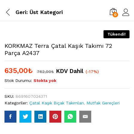
Geri:
Üst Kategori
0
Tükendi!
KORKMAZ Terra Çatal Kaşık Takımı 72
Parça A2437
635,00
₺
KDV Dahil
762,00
₺
(-17%)
Stok Durumu:
Stokta yok
SKU:
8691607024371
Kategoriler:
Çatal Kaşık Bıçak Takımları
,
Mutfak Gereçleri