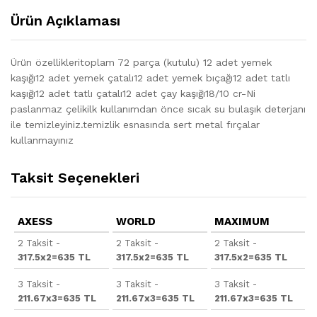
Ürün Açıklaması
Ürün özellikleritoplam 72 parça (kutulu) 12 adet yemek
kaşığı12 adet yemek çatalı12 adet yemek bıçağı12 adet tatlı
kaşığı12 adet tatlı çatalı12 adet çay kaşığı18/10 cr-Ni
paslanmaz çelikilk kullanımdan önce sıcak su bulaşık deterjanı
ile temizleyiniz.temizlik esnasında sert metal fırçalar
kullanmayınız
Taksit Seçenekleri
AXESS
WORLD
MAXIMUM
2 Taksit -
2 Taksit -
2 Taksit -
317.5x2=635 TL
317.5x2=635 TL
317.5x2=635 TL
3 Taksit -
3 Taksit -
3 Taksit -
211.67x3=635 TL
211.67x3=635 TL
211.67x3=635 TL