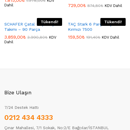
1.815,00
₺
1.978,00
₺
KDV
729,00
₺
Dahil
874,80
₺
KDV Dahil
Tükendi!
Tükendi!
SCHAFER Çatal Kaşık Bıçak
TAÇ Stark 6 Parça Bıçak Seti
Takımı – 90 Parça
Kırmızı 7500
3.859,00
₺
159,50
₺
3.990,80
₺
191,40
₺
KDV
KDV Dahil
Dahil
Bize Ulaşın
7/24 Destek Hattı
0212 434 4333
Çınar Mahallesi, 7/1 Sokak, No:2/E Bağcılar/İSTANBUL