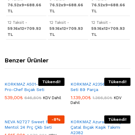
76.52x9=688.66
76.52x9=688.66
76.52x9=688.66
TL
TL
TL
12 Taksit -
12 Taksit -
12 Taksit -
59.16x12=709.93
59.16x12=709.93
59.16x12=709.93
TL
TL
TL
Benzer Ürünler
Tükendi!
Tükendi!
KORKMAZ A501-01 Korkmaz
KORKMAZ A2356 Aura Çkb
Pro-Chef Bıçak Seti
Seti 89 Parça
539,00
₺
1.139,00
₺
646,80
₺
1.366,80
₺
KDV Dahil
KDV
Dahil
-
8
%
Tükendi!
NEVA N2727 Sweet Premıum
KORKMAZ Azura 84 Parça
Mentol 24 Prç Çkb Seti
Çatal Bıçak Kaşık Takımı
A2382