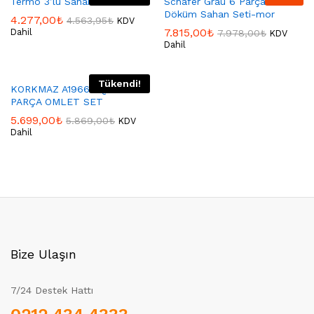
Termo 3’lü Sahan Seti
Schafer Grau 6 Parça Granit
Döküm Sahan Seti-mor
4.277,00
₺
4.563,95
₺
KDV
7.815,00
₺
Dahil
7.978,00
₺
KDV
Dahil
Tükendi!
KORKMAZ A1966 AQUA 6
PARÇA OMLET SET
5.699,00
₺
5.869,00
₺
KDV
Dahil
Bize Ulaşın
7/24 Destek Hattı