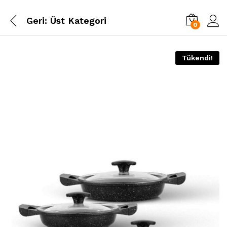
Geri:
Üst Kategori
0
Tükendi!