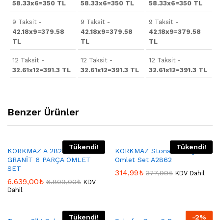
58.33x6=350 TL
58.33x6=350 TL
58.33x6=350 TL
9 Taksit -
9 Taksit -
9 Taksit -
42.18x9=379.58
42.18x9=379.58
42.18x9=379.58
TL
TL
TL
12 Taksit -
12 Taksit -
12 Taksit -
32.61x12=391.3 TL
32.61x12=391.3 TL
32.61x12=391.3 TL
Benzer Ürünler
Tükendi!
Tükendi!
KORKMAZ A 2821 MİA
KORKMAZ Stona 6 Parça
GRANİT 6 PARÇA OMLET
Omlet Set A2862
SET
314,99
₺
377,99
₺
KDV Dahil
6.639,00
₺
6.809,00
₺
KDV
Dahil
Tükendi!
-
2
%