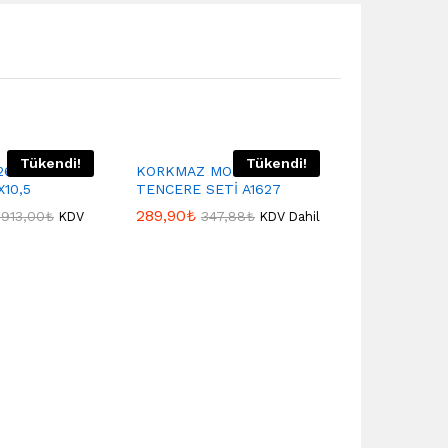
Tükendi!
Tükendi!
260 GRANİTA
KORKMAZ MONA JR
10,5
TENCERE SETİ A1627
289,90
₺
.913,00
₺
347,88
₺
KDV
KDV Dahil