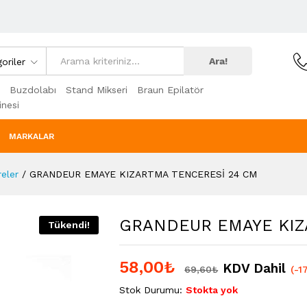
Ara!
oriler
Buzdolabı
Stand Mikseri
Braun Epilatör
nesi
MARKALAR
eler
/
GRANDEUR EMAYE KIZARTMA TENCERESİ 24 CM
GRANDEUR EMAYE KIZ
Tükendi!
58,00
₺
KDV Dahil
69,60
₺
(-1
Stok Durumu:
Stokta yok