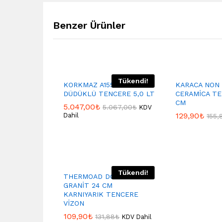
Benzer Ürünler
Tükendi!
KORKMAZ A155 TURBO
KARACA NON 
DÜDÜKLÜ TENCERE 5,0 LT
CERAMİCA TE
CM
5.047,00
₺
5.067,00
₺
KDV
129,90
₺
Dahil
155,
Tükendi!
THERMOAD DÖKÜM
GRANİT 24 CM
KARNIYARIK TENCERE
VİZON
109,90
₺
131,88
₺
KDV Dahil