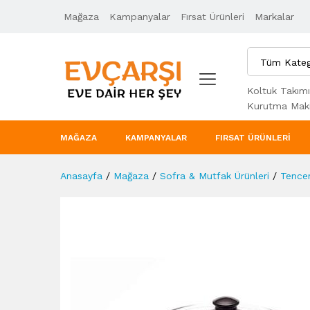
Mağaza
Ürün Açıklaması
Kampanyalar
Taksit Seçenekleri
Fırsat Ürünleri
Markalar
Tüm Kateg
Koltuk Takımı
Kurutma Maki
MAĞAZA
KAMPANYALAR
FIRSAT ÜRÜNLERI
Anasayfa
/
Mağaza
/
Sofra & Mutfak Ürünleri
/
Tencer