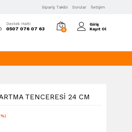
58,00
₺
Sipariş Takibi
Sorular
İletişim
69,60
₺
KDV Dahil
Destek Hattı
Giriş
0507 076 07 63
Kayıt Ol
0
ARTMA TENCERESİ 24 CM
7%)