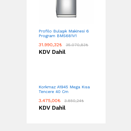
Profilo Bulaşık Makinesi 6
Program BMS681V1
31.990,32
₺
35.070,83
₺
KDV Dahil
Korkmaz A1945 Mega Kısa
Tencere 40 Cm
3.475,00
₺
3.850,24
₺
KDV Dahil