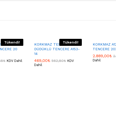
Tükendi!
Tükendi!
STİCK
KORKMAZ TESSA
KORKMAZ A1
NCERE 20
DÜDÜKLÜ TENCERE A153-
TENCERE 20X
14
2.889,00
₺
2
469,00
₺
Dahil
88
₺
562,80
₺
KDV Dahil
KDV
Dahil