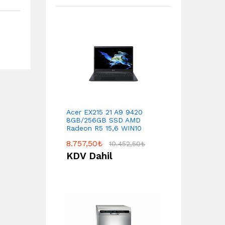
Acer EX215 21 A9 9420
8GB/256GB SSD AMD
Radeon R5 15,6 WIN10
8.757,50
₺
10.452,50
₺
KDV Dahil