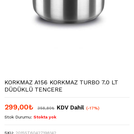
KORKMAZ A156 KORKMAZ TURBO 7.0 LT
DÜDÜKLÜ TENCERE
299,00
₺
KDV Dahil
358,80
₺
(-17%)
Stok Durumu:
Stokta yok
SKU:
2015ST60427198142