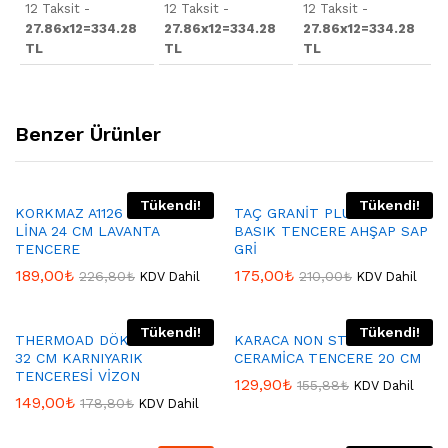
12 Taksit -
12 Taksit -
12 Taksit -
27.86x12=334.28
27.86x12=334.28
27.86x12=334.28
TL
TL
TL
Benzer Ürünler
Tükendi!
Tükendi!
KORKMAZ A1126 KORKMAZ
TAÇ GRANİT PLUS 26 CM
LİNA 24 CM LAVANTA
BASIK TENCERE AHŞAP SAP
TENCERE
GRİ
189,00
₺
175,00
₺
226,80
₺
210,00
₺
KDV Dahil
KDV Dahil
Tükendi!
Tükendi!
THERMOAD DÖKÜM GRANİT
KARACA NON STİCK
32 CM KARNIYARIK
CERAMİCA TENCERE 20 CM
TENCERESİ VİZON
129,90
₺
155,88
₺
KDV Dahil
149,00
₺
178,80
₺
KDV Dahil