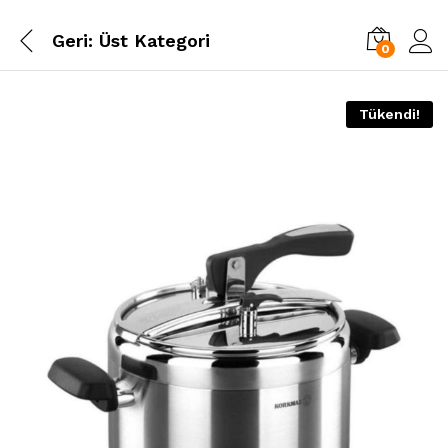
Geri:
Üst Kategori
0
Tükendi!