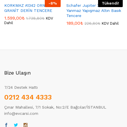
-
8
%
Tükendi!
KORKMAZ A1342 ORNELLA
Schafer Jupiter 26 Cm
GRANİT DERİN TENCERE
Yanmaz Yapışmaz Altın Basık
Tencere
1.599,00
₺
1.738,80
₺
KDV
189,00
₺
Dahil
226,80
₺
KDV Dahil
Bize Ulaşın
7/24 Destek Hattı
0212 434 4333
Çınar Mahallesi, 7/1 Sokak, No:2/E Bağcılar/İSTANBUL
info@evcarsi.com