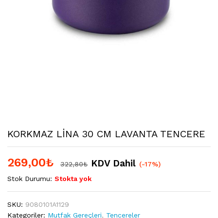
KORKMAZ LİNA 30 CM LAVANTA TENCERE
269,00
₺
KDV Dahil
322,80
₺
(-17%)
Stok Durumu:
Stokta yok
SKU:
9080101A1129
Kategoriler:
Mutfak Gereçleri
,
Tencereler