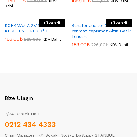
1.150,00
₺
469,00
₺
1.380,00
₺
562,80
₺
KDV
KDV Dahil
Dahil
Tükendi!
Tükendi!
KORKMAZ A 2811 MİA GRANİT
Schafer Jupiter 26 Cm
KISA TENCERE 30*7
Yanmaz Yapışmaz Altın Basık
Tencere
186,00
₺
223,00
₺
KDV Dahil
189,00
₺
226,80
₺
KDV Dahil
Bize Ulaşın
7/24 Destek Hattı
0212 434 4333
Çınar Mahallesi, 7/1 Sokak, No:2/E Bağcılar/İSTANBUL