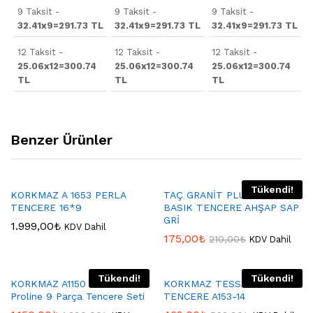
9 Taksit -
9 Taksit -
9 Taksit -
32.41x9=291.73 TL
32.41x9=291.73 TL
32.41x9=291.73 TL
12 Taksit -
12 Taksit -
12 Taksit -
25.06x12=300.74
25.06x12=300.74
25.06x12=300.74
TL
TL
TL
Benzer Ürünler
Tükendi!
KORKMAZ A 1653 PERLA
TAÇ GRANİT PLUS 26 CM
TENCERE 16*9
BASIK TENCERE AHŞAP SAP
GRİ
1.999,00
₺
KDV Dahil
175,00
₺
210,00
₺
KDV Dahil
Tükendi!
Tükendi!
KORKMAZ A1150 Korkmaz
KORKMAZ TESSA DÜDÜKLÜ
Proline 9 Parça Tencere Seti
TENCERE A153-14