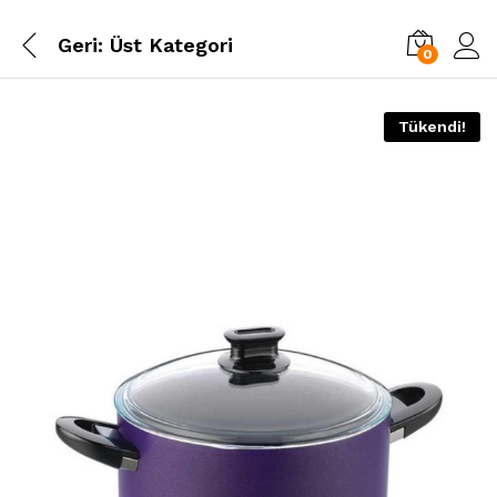
Geri:
Üst Kategori
0
Tükendi!