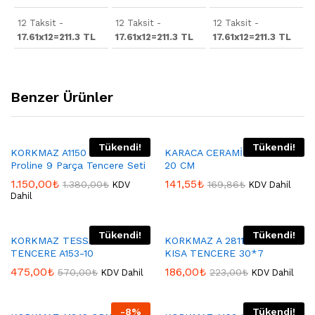
12 Taksit -
12 Taksit -
12 Taksit -
17.61x12=211.3 TL
17.61x12=211.3 TL
17.61x12=211.3 TL
Benzer Ürünler
Tükendi!
Tükendi!
KORKMAZ A1150 Korkmaz
KARACA CERAMİCA TENCERE
Proline 9 Parça Tencere Seti
20 CM
1.150,00
₺
141,55
₺
1.380,00
₺
169,86
₺
KDV
KDV Dahil
Dahil
Tükendi!
Tükendi!
KORKMAZ TESSA DÜDÜKLÜ
KORKMAZ A 2811 MİA GRANİT
TENCERE A153-10
KISA TENCERE 30*7
475,00
₺
186,00
₺
570,00
₺
223,00
₺
KDV Dahil
KDV Dahil
-
8
%
Tükendi!