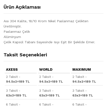
Ürün Açıklaması
Aısı 304 Kalite, 18/10 Krom Nikel Paslanmaz Çelikten
Üretilmiştir.
Paslanmaz Çelik
Alüminyum
Çelik Kapsül Tabanı Sayesinde Isıyı Eşit Bir Şekilde Emer.
Taksit Seçenekleri
AXESS
WORLD
MAXIMUM
2 Taksit -
2 Taksit -
2 Taksit -
94.5x2=189 TL
94.5x2=189 TL
94.5x2=189 TL
3 Taksit -
3 Taksit -
3 Taksit -
63x3=189 TL
63x3=189 TL
63x3=189 TL
6 Taksit -
6 Taksit -
6 Taksit -