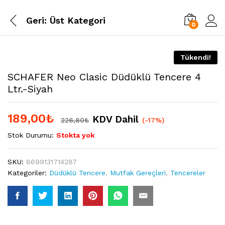
Geri:
Üst Kategori
0
Tükendi!
SCHAFER Neo Clasic Düdüklü Tencere 4
Ltr.-Siyah
189,00
₺
KDV Dahil
226,80
₺
(-17%)
Stok Durumu:
Stokta yok
SKU:
8699131714287
Kategoriler:
Düdüklü Tencere
,
Mutfak Gereçleri
,
Tencereler