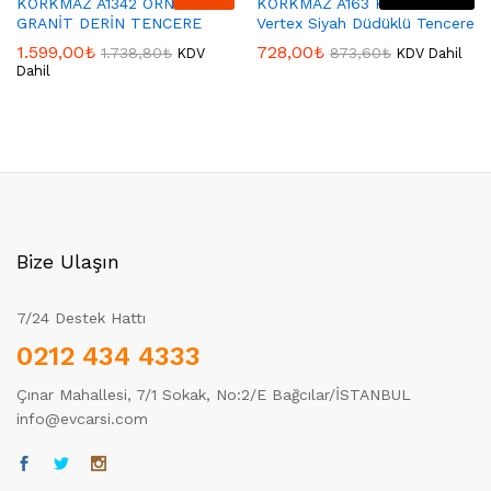
KORKMAZ A1342 ORNELLA
KORKMAZ A163 Korkmaz
GRANİT DERİN TENCERE
Vertex Siyah Düdüklü Tencere
1.599,00
₺
728,00
₺
1.738,80
₺
873,60
₺
KDV
KDV Dahil
Dahil
Bize Ulaşın
7/24 Destek Hattı
0212 434 4333
Çınar Mahallesi, 7/1 Sokak, No:2/E Bağcılar/İSTANBUL
info@evcarsi.com