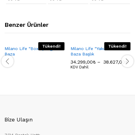
Benzer Ürünler
Tükendi!
Tükendi!
Milano Life “Box Spring”
Milano Life “Yakut” Yatak
Baza
Baza Başlık
34.299,00
₺
–
38.627,00
₺
KDV Dahil
Bize Ulaşın