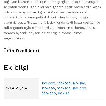
sağlayan baza modelleri; modern çizgileri, klasik dokunuşları
ile yatak odanızı göz alıcı hale getiren eşsiz parçalardır. Yatak
odalarınıza uygun seçtiğiniz ürünle dekorasyonunuza
benzersiz bir yorum getirebilirsiniz. Her bütçeye uygun
avantajlı baza fiyatları, çift kişilik ya da tekli baza çeşitleri ve
kalite garantisiyle sizleri bekliyor. Odanızın dekorasyonunu
tamamlayacak ihtiyacınıza en uygun modeli şimdi
seçebilirsiniz.
Ürün Özellikleri
Ek bilgi
100×200
,
120×200
,
140×190
,
Yatak Ölçüleri
150×200
,
160×200
,
180×200
,
200×200
,
90×190