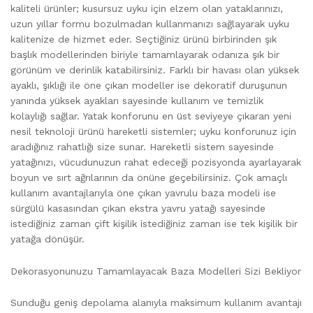
kaliteli ürünler; kusursuz uyku için elzem olan yataklarınızı,
uzun yıllar formu bozulmadan kullanmanızı sağlayarak uyku
kalitenize de hizmet eder. Seçtiğiniz ürünü birbirinden şık
başlık modellerinden biriyle tamamlayarak odanıza şık bir
görünüm ve derinlik katabilirsiniz. Farklı bir havası olan yüksek
ayaklı, şıklığı ile öne çıkan modeller ise dekoratif duruşunun
yanında yüksek ayakları sayesinde kullanım ve temizlik
kolaylığı sağlar. Yatak konforunu en üst seviyeye çıkaran yeni
nesil teknoloji ürünü hareketli sistemler; uyku konforunuz için
aradığınız rahatlığı size sunar. Hareketli sistem sayesinde
yatağınızı, vücudunuzun rahat edeceği pozisyonda ayarlayarak
boyun ve sırt ağrılarının da önüne geçebilirsiniz. Çok amaçlı
kullanım avantajlarıyla öne çıkan yavrulu baza modeli ise
sürgülü kasasından çıkan ekstra yavru yatağı sayesinde
istediğiniz zaman çift kişilik istediğiniz zaman ise tek kişilik bir
yatağa dönüşür.
Dekorasyonunuzu Tamamlayacak Baza Modelleri Sizi Bekliyor
Sunduğu geniş depolama alanıyla maksimum kullanım avantajı