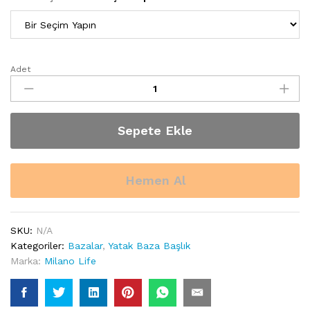
Adet
Milano
Life
“Crown”
Baza
Sepete Ekle
quantity
Hemen Al
SKU:
N/A
Kategoriler:
Bazalar
,
Yatak Baza Başlık
Marka:
Milano Life