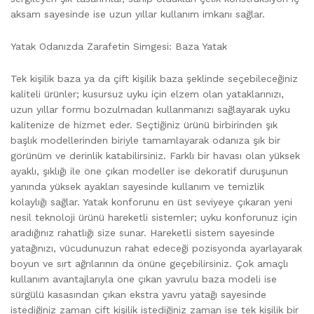
aksam sayesinde ise uzun yıllar kullanım imkanı sağlar.
Yatak Odanızda Zarafetin Simgesi: Baza Yatak
Tek kişilik baza ya da çift kişilik baza şeklinde seçebileceğiniz
kaliteli ürünler; kusursuz uyku için elzem olan yataklarınızı,
uzun yıllar formu bozulmadan kullanmanızı sağlayarak uyku
kalitenize de hizmet eder. Seçtiğiniz ürünü birbirinden şık
başlık modellerinden biriyle tamamlayarak odanıza şık bir
görünüm ve derinlik katabilirsiniz. Farklı bir havası olan yüksek
ayaklı, şıklığı ile öne çıkan modeller ise dekoratif duruşunun
yanında yüksek ayakları sayesinde kullanım ve temizlik
kolaylığı sağlar. Yatak konforunu en üst seviyeye çıkaran yeni
nesil teknoloji ürünü hareketli sistemler; uyku konforunuz için
aradığınız rahatlığı size sunar. Hareketli sistem sayesinde
yatağınızı, vücudunuzun rahat edeceği pozisyonda ayarlayarak
boyun ve sırt ağrılarının da önüne geçebilirsiniz. Çok amaçlı
kullanım avantajlarıyla öne çıkan yavrulu baza modeli ise
sürgülü kasasından çıkan ekstra yavru yatağı sayesinde
istediğiniz zaman çift kişilik istediğiniz zaman ise tek kişilik bir