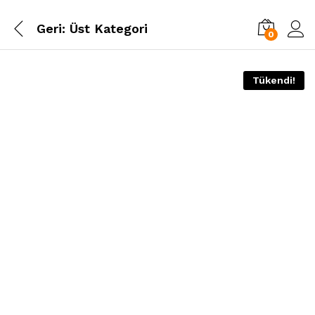
Geri:
Üst Kategori
0
Tükendi!