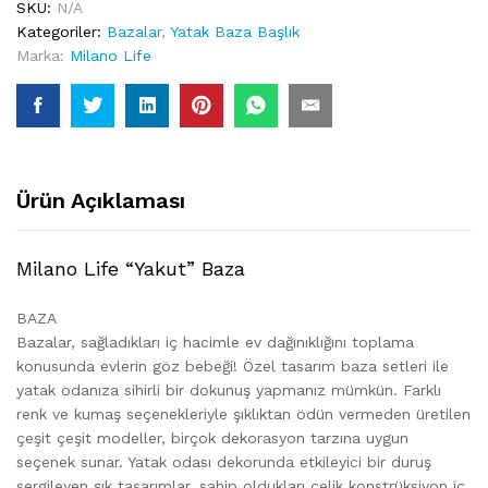
SKU:
N/A
Kategoriler:
Bazalar
,
Yatak Baza Başlık
Marka:
Milano Life
Ürün Açıklaması
Milano Life “Yakut” Baza
BAZA
Bazalar, sağladıkları iç hacimle ev dağınıklığını toplama
konusunda evlerin göz bebeği! Özel tasarım baza setleri ile
yatak odanıza sihirli bir dokunuş yapmanız mümkün. Farklı
renk ve kumaş seçenekleriyle şıklıktan ödün vermeden üretilen
çeşit çeşit modeller, birçok dekorasyon tarzına uygun
seçenek sunar. Yatak odası dekorunda etkileyici bir duruş
sergileyen şık tasarımlar, sahip oldukları çelik konstrüksiyon iç