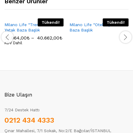
Benzer Ürünler
Tükendi!
Tükendi!
Milano Life “Trend Line”
Milano Life “Otel Tipi” Yatak
Yatak Baza Başlık
Baza Başlık
32.064,00
₺
–
40.662,00
₺
KDV Dahil
Bize Ulaşın
7/24 Destek Hattı
0212 434 4333
Çınar Mahallesi, 7/1 Sokak, No:2/E Bağcılar/İSTANBUL