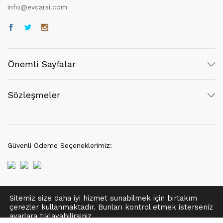
info@evcarsi.com
Önemli Sayfalar
Sözleşmeler
Güvenli Ödeme Seçeneklerimiz:
Sitemiz size daha iyi hizmet sunabilmek için birtakım
© 2021 EvÇarşı | Her hakkı saklıdır.
çerezler kullanmaktadır. Bunları kontrol etmek isterseniz
Tek Tıkla Ödeme Kolaylığı
ayarlar
a tıklayabilirsiniz.