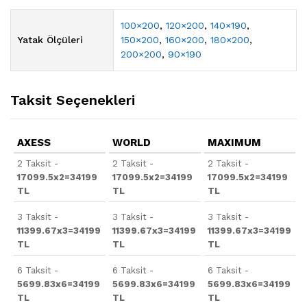
100×200
,
120×200
,
140×190
,
Yatak Ölçüleri
150×200
,
160×200
,
180×200
,
200×200
,
90×190
Taksit Seçenekleri
AXESS
WORLD
MAXIMUM
2 Taksit -
2 Taksit -
2 Taksit -
17099.5x2=34199
17099.5x2=34199
17099.5x2=34199
TL
TL
TL
3 Taksit -
3 Taksit -
3 Taksit -
11399.67x3=34199
11399.67x3=34199
11399.67x3=34199
TL
TL
TL
6 Taksit -
6 Taksit -
6 Taksit -
5699.83x6=34199
5699.83x6=34199
5699.83x6=34199
TL
TL
TL