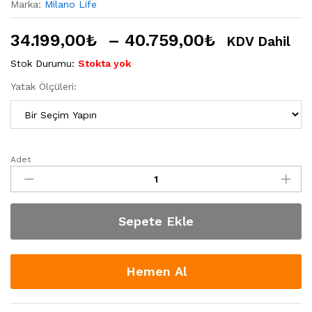
Marka:
Milano Life
34.199,00
₺
–
40.759,00
₺
KDV Dahil
Stok Durumu:
Stokta yok
Yatak Ölçüleri:
Adet
Milano
Life
"Comfort
Line"
Sepete Ekle
Yatak
Baza
Başlık
quantity
Hemen Al