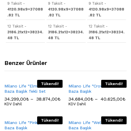
9 Taksit -
9 Taksit -
9 Taksit -
4120.98x9=37088
4120.98x9=37088
4120.98x9=37088
.82 TL
.82 TL
.82 TL
12 Taksit -
12 Taksit -
12 Taksit -
3186.21x12=38234.
3186.21x12=38234.
3186.21x12=38234.
48 TL
48 TL
48 TL
Benzer Ürünler
Tükendi!
Tükendi!
Milano Life “Elmas” Yatak
Milano Life “Crown” Yatak
Baza Başlık Tekli Set
Baza Başlık
34.299,00
₺
–
38.874,00
₺
34.684,00
₺
–
40.625,00
₺
KDV Dahil
KDV Dahil
Tükendi!
Tükendi!
Milano Life “Pinky” Yatak
Milano Life “Wellness” Yatak
Baza Başlık
Baza Başlık