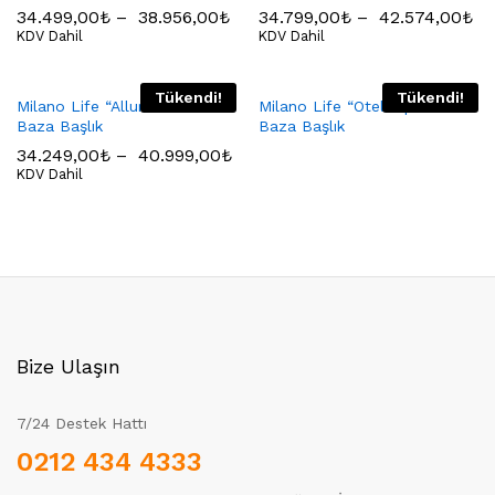
34.499,00
₺
–
38.956,00
₺
34.799,00
₺
–
42.574,00
₺
KDV Dahil
KDV Dahil
Tükendi!
Tükendi!
Milano Life “Allure” Yatak
Milano Life “Otel Tipi” Yatak
Baza Başlık
Baza Başlık
34.249,00
₺
–
40.999,00
₺
KDV Dahil
Bize Ulaşın
7/24 Destek Hattı
0212 434 4333