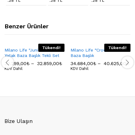
.28 TL
.28 TL
.28 TL
Benzer Ürünler
Tükendi!
Tükendi!
Milano Life “Junior Mavi”
Milano Life “Crown” Yatak
Yatak Baza Başlık Tekli Set
Baza Başlık
32.299,00
₺
–
32.859,00
₺
34.684,00
₺
–
40.625,00
₺
KDV Dahil
KDV Dahil
Bize Ulaşın