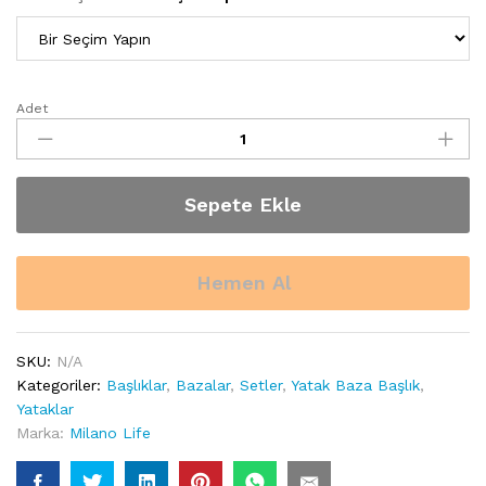
Adet
Milano
Life
"Elmas"
Yatak
Sepete Ekle
Baza
Başlık
quantity
Hemen Al
SKU:
N/A
Kategoriler:
Başlıklar
,
Bazalar
,
Setler
,
Yatak Baza Başlık
,
Yataklar
Marka:
Milano Life