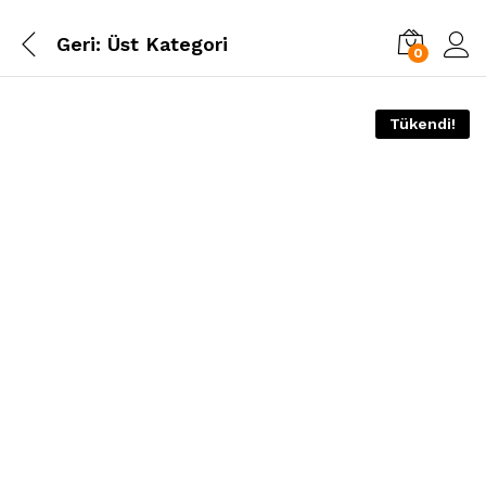
Geri:
Üst Kategori
0
Tükendi!