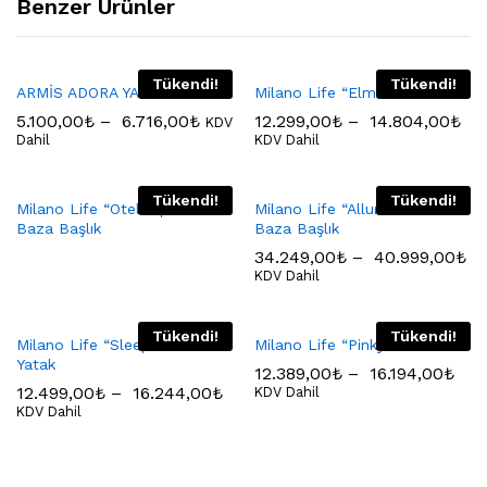
Benzer Ürünler
Tükendi!
Tükendi!
ARMİS ADORA YATAK
Milano Life “Elmas” Yatak
5.100,00
₺
–
6.716,00
₺
12.299,00
₺
–
14.804,00
₺
KDV
Dahil
KDV Dahil
Tükendi!
Tükendi!
Milano Life “Otel Tipi” Yatak
Milano Life “Allure” Yatak
Baza Başlık
Baza Başlık
34.249,00
₺
–
40.999,00
₺
KDV Dahil
Tükendi!
Tükendi!
Milano Life “Sleep Life”
Milano Life “Pinky” Yatak
Yatak
12.389,00
₺
–
16.194,00
₺
12.499,00
₺
–
16.244,00
₺
KDV Dahil
KDV Dahil