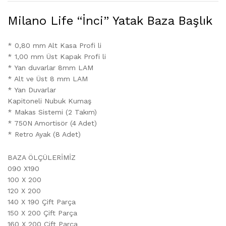
Milano Life “İnci” Yatak Baza Başlık
* 0,80 mm Alt Kasa Profi li
* 1,00 mm Üst Kapak Profi li
* Yan duvarlar 8mm LAM
* Alt ve Üst 8 mm LAM
* Yan Duvarlar
Kapitoneli Nubuk Kumaş
* Makas Sistemi (2 Takım)
* 750N Amortisör (4 Adet)
* Retro Ayak (8 Adet)
BAZA ÖLÇÜLERİMİZ
090 X190
100 X 200
120 X 200
140 X 190 Çift Parça
150 X 200 Çift Parça
160 X 200 Çift Parça