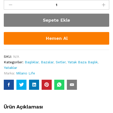
Life
"İnci"
Yatak
Sepete Ekle
Baza
Başlık
quantity
Hemen Al
SKU:
N/A
Kategoriler:
Başlıklar
,
Bazalar
,
Setler
,
Yatak Baza Başlık
,
Yataklar
Marka:
Milano Life
Ürün Açıklaması