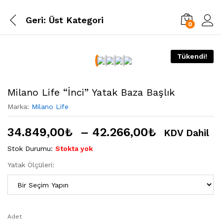
Geri:
Üst Kategori
0
Tükendi!
Milano Life “İnci” Yatak Baza Başlık
Marka:
Milano Life
34.849,00
₺
–
42.266,00
₺
KDV Dahil
Stok Durumu:
Stokta yok
Yatak Ölçüleri:
Adet
Milano