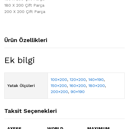
180 X 200 Çift Parça
200 X 200 Çift Parça
Ürün Özellikleri
Ek bilgi
100×200
,
120×200
,
140×190
,
Yatak Ölçüleri
150×200
,
160×200
,
180×200
,
200×200
,
90×190
Taksit Seçenekleri
AXESS
WORLD
MAXIMUM