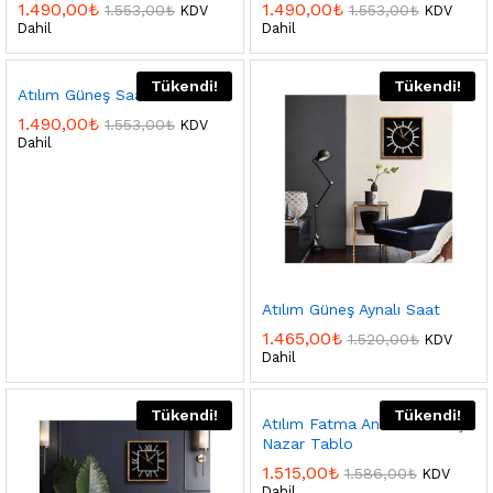
1.490,00
₺
1.490,00
₺
1.553,00
₺
1.553,00
₺
KDV
KDV
Dahil
Dahil
Tükendi!
Tükendi!
Atılım Güneş Saat
1.490,00
₺
1.553,00
₺
KDV
Dahil
Atılım Güneş Aynalı Saat
1.465,00
₺
1.520,00
₺
KDV
Dahil
Tükendi!
Tükendi!
Atılım Fatma Ana Eli-Güneş-
Nazar Tablo
1.515,00
₺
1.586,00
₺
KDV
Dahil