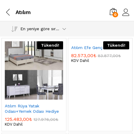
Atılım
0
En yeniye göre sırala
Tükendi!
Tükendi!
Atılım Efe Genç Odası
82.573,00
₺
83.877,00
₺
KDV Dahil
Atılım Rüya Yatak
Odası+Yemek Odası Hediye
125.483,00
₺
127.976,00
₺
KDV Dahil