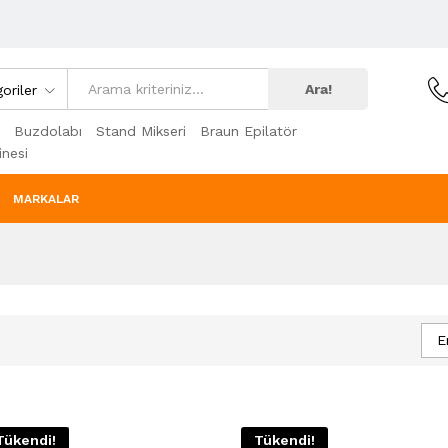
Ara!
oriler
Buzdolabı
Stand Mikseri
Braun Epilatör
nesi
MARKALAR
E
Tükendi!
Tükendi!