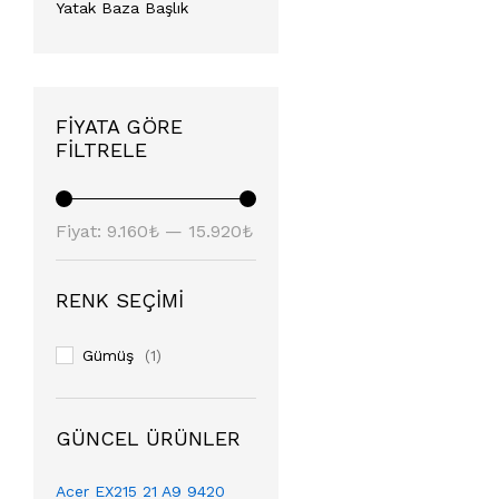
Yatak Baza Başlık
FIYATA GÖRE
FILTRELE
Fiyat:
9.160₺
—
15.920₺
RENK SEÇIMI
Gümüş
(1)
GÜNCEL ÜRÜNLER
Acer EX215 21 A9 9420