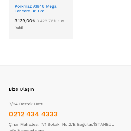
Korkmaz A1946 Mega
Tencere 36 Cm
3.139,00
₺
3.428,76
₺
KDV
Dahil
Bize Ulaşın
7/24 Destek Hattı
0212 434 4333
Çınar Mahallesi, 7/1 Sokak, No:2/E Bağcılar/İSTANBUL
info@evcarsi.com