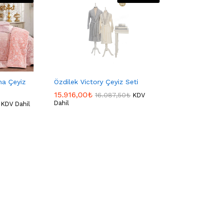
na Çeyiz
Özdilek Victory Çeyiz Seti
15.916,00
15.916,00
₺
₺
16.087,50
16.087,50
₺
₺
KDV
Dahil
KDV Dahil