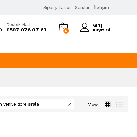
Sipariş Takibi
Sorular
İletişim
Destek Hattı
Giriş
0507 076 07 63
Kayıt Ol
0
n yeniye göre sırala
View