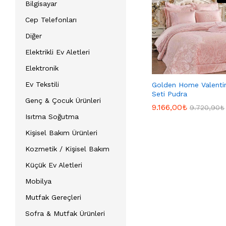
Bilgisayar
Cep Telefonları
Diğer
Elektrikli Ev Aletleri
Elektronik
Ev Tekstili
Golden Home Valenti
Seti Pudra
Genç & Çocuk Ürünleri
9.166,00
9.166,00
₺
₺
9.720,90
9.720,90
₺
₺
Isıtma Soğutma
Kişisel Bakım Ürünleri
Kozmetik / Kişisel Bakım
Küçük Ev Aletleri
Mobilya
Mutfak Gereçleri
Sofra & Mutfak Ürünleri