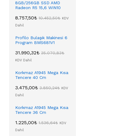
8GB/256GB SSD AMD
Radeon R5 15,6 WIN10
8.757,50
₺
10.452,50
₺
KDV
Dahil
Profilo Bulaşık Makinesi 6
Program BMS681V1
31.990,32
₺
35.070,83
₺
KDV Dahil
Korkmaz A1945 Mega Kısa
Tencere 40 Cm
3.475,00
₺
3.850,24
₺
KDV
Dahil
Korkmaz A1945 Mega Kısa
Tencere 36 Cm
1.225,00
₺
1.536,64
₺
KDV
Dahil