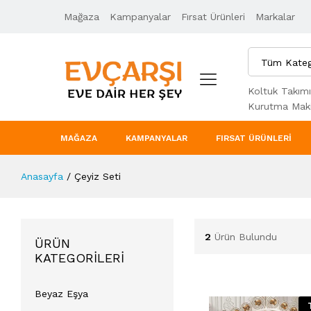
Mağaza
Kampanyalar
Fırsat Ürünleri
Markalar
Tüm Kateg
Koltuk Takımı
Kurutma Maki
MAĞAZA
KAMPANYALAR
FIRSAT ÜRÜNLERI
Anasayfa
/
Çeyiz Seti
2
Ürün Bulundu
ÜRÜN
KATEGORILERI
Beyaz Eşya