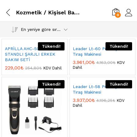
Kozmetik / Kişisel Bakım
0
En yeniye göre sırala
Tükendi!
Tükendi!
APRİLLA AHC-5018 2 IN 1
Leader Lt-60 Profesyonel
STANDLI ŞARJLI ERKEK
Tıraş Makinesi
BAKIM SETİ
3.961,00
₺
4.163,00
₺
KDV
229,00
₺
Dahil
254,80
₺
KDV Dahil
Tükendi!
Tükendi!
Leader Lt-58 Profesyonel
Tıraş Makinesi
3.937,00
₺
4.196,25
₺
KDV
Dahil