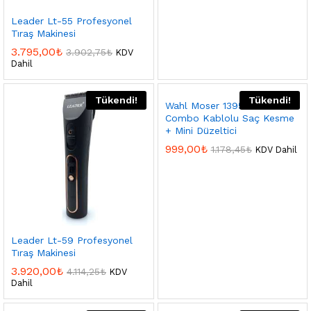
Leader Lt-55 Profesyonel
Tıraş Makinesi
3.795,00
₺
3.902,75
₺
KDV
Dahil
Tükendi!
Tükendi!
Wahl Moser 1395-0466
Combo Kablolu Saç Kesme
+ Mini Düzeltici
999,00
₺
1.178,45
₺
KDV Dahil
Leader Lt-59 Profesyonel
Tıraş Makinesi
3.920,00
₺
4.114,25
₺
KDV
Dahil