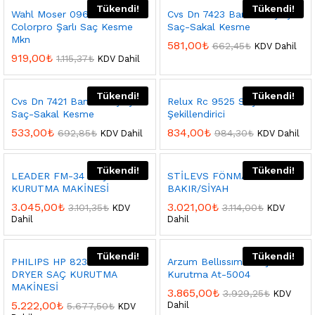
Tükendi!
Tükendi!
Wahl Moser 09649-016
Cvs Dn 7423 Bamboo Şarjlı
Colorpro Şarlı Saç Kesme
Saç-Sakal Kesme
Mkn
581,00
₺
662,45
₺
KDV Dahil
919,00
₺
1.115,37
₺
KDV Dahil
Tükendi!
Tükendi!
Cvs Dn 7421 Bamboo Şarjlı
Relux Rc 9525 Saç
Saç-Sakal Kesme
Şekillendirici
533,00
₺
834,00
₺
692,85
₺
984,30
₺
KDV Dahil
KDV Dahil
Tükendi!
Tükendi!
LEADER FM-34 SAÇ
STİLEVS FÖNMATİK FN-1411
KURUTMA MAKİNESİ
BAKIR/SİYAH
3.045,00
₺
3.021,00
₺
3.101,35
₺
3.114,00
₺
KDV
KDV
Dahil
Dahil
Tükendi!
Tükendi!
PHILIPS HP 8233 MIND-END
Arzum Bellıssıma Saç
DRYER SAÇ KURUTMA
Kurutma At-5004
MAKİNESİ
3.865,00
₺
3.929,25
₺
KDV
5.222,00
₺
Dahil
5.677,50
₺
KDV