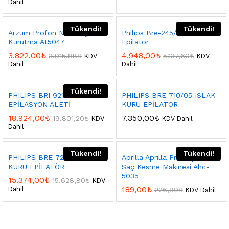
Dahil
Tükendi!
Tükendi!
Arzum Profön Neo Saç
Phılıps Bre-245/05 Satınelle
Kurutma At5047
Epilatör
3.822,00
₺
4.948,00
₺
3.915,88
₺
5.137,60
₺
KDV
KDV
Dahil
Dahil
Tükendi!
PHILIPS BRI 921/00 LAZER
PHILIPS BRE-710/05 ISLAK-
EPİLASYON ALETİ
KURU EPİLATÖR
18.924,00
₺
7.350,00
₺
19.801,20
₺
KDV
KDV Dahil
Dahil
Tükendi!
Tükendi!
PHILIPS BRE-720/05 ISLAK-
Aprilla Aprılla Profesyonel
KURU EPİLATÖR
Saç Kesme Makinesi Ahc-
5035
15.374,00
₺
15.628,80
₺
KDV
189,00
₺
Dahil
226,80
₺
KDV Dahil