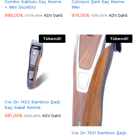
Combo Kablolu Saç Kesme
Colorpro Şarlı Saç Kesme
+ Mini Düzeltici
Mkn
999,00
₺
919,00
₺
1.178,45
₺
1.115,37
₺
KDV Dahil
KDV Dahil
Tükendi!
Tükendi!
Cvs Dn 7423 Bamboo Şarjlı
Saç-Sakal Kesme
581,00
₺
662,45
₺
KDV Dahil
Cvs Dn 7421 Bamboo Şarjlı