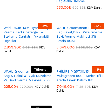
Saç-Sakal Kesme
533,00
₺
692,85
₺
KDV Dahil
-
2
%
-
6
%
Wahl 9698-1016 Hybrid Saç
WAHL Groomsman Body
Kesme Led Göstergeli –
Saç,Sakal,Bıyık Düzeltme Ve
Saklama Çantalı – Yıkanabilir
Şekil Verme Makinesi 3’ü 1
Bıçaklar
Arada 9953
2.859,90
₺
3.649,00
₺
2.931,88
₺
3.898,80
₺
KDV
KDV
Dahil
Dahil
Tükendi!
-
1
%
WAHL Groomsman Pro Şarjlı
PHİLİPS MG5730/15
Saç & Sakal & Bıyık Düzeltme
Multigroom 5000 Series 11’i 1
Ve Şekil Verme Makinesi 9855
Arada Erkek Bakım Kiti
225,00
₺
7.049,00
₺
270,00
₺
7.138,80
₺
KDV Dahil
KDV
Dahil