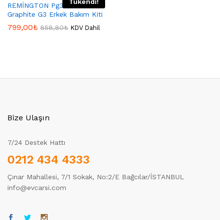
Tükendi!
REMİNGTON Pg3000
Graphite G3 Erkek Bakım Kiti
799,00
₺
858,80
₺
KDV Dahil
Bize Ulaşın
7/24 Destek Hattı
0212 434 4333
Çınar Mahallesi, 7/1 Sokak, No:2/E Bağcılar/İSTANBUL
info@evcarsi.com