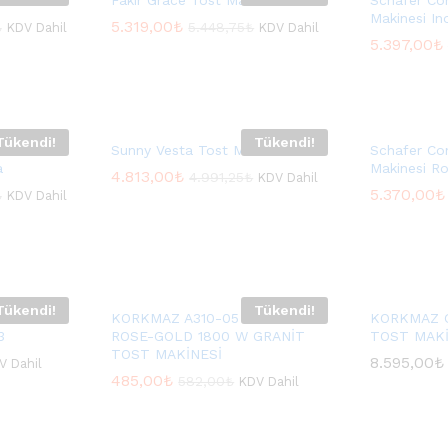
inesi
Fakir Grace Tost Makinesı Rosıe
Schafer Co
Makinesi In
5.319,00
5.319,00
₺
₺
₺
₺
5.448,75
5.448,75
₺
₺
KDV Dahil
KDV Dahil
5.397,00
5.397,00
₺
₺
Tükendi!
Tükendi!
tema Midi
Sunny Vesta Tost Makinesi Rose
Schafer Co
a
Makinesi R
4.813,00
4.813,00
₺
₺
4.991,25
4.991,25
₺
₺
KDV Dahil
5.370,00
5.370,00
₺
₺
₺
₺
KDV Dahil
Tükendi!
Tükendi!
ivert
KORKMAZ A310-05 FORMULA
KORKMAZ 
3
ROSE-GOLD 1800 W GRANİT
TOST MAKİ
TOST MAKİNESİ
8.595,00
8.595,00
₺
₺
V Dahil
485,00
485,00
₺
₺
582,00
582,00
₺
₺
KDV Dahil