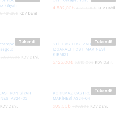
ntempo Tost
Cvs Tostagel Tost Makinesı
ox /Siyah
4.582,00
4.582,00
₺
₺
4.598,00
4.598,00
₺
₺
KDV Dahil
5.421,25
5.421,25
₺
₺
KDV Dahil
Tükendi!
Tükendi!
ntempo Tost
STİLEVS TOSTZADE TM-060
osegold
IZGARALI TOST MAKİNESİ
KIRMIZI
5.587,50
5.587,50
₺
₺
KDV Dahil
5.125,00
5.125,00
₺
₺
5.510,00
5.510,00
₺
₺
KDV Dahil
Tükendi!
CASTRON SİYAH
KORKMAZ CASTRON GRİ TOST
NESİ A324-02
MAKİNESİ A324-04
589,00
589,00
₺
₺
706,80
706,80
₺
₺
KDV Dahil
KDV Dahil