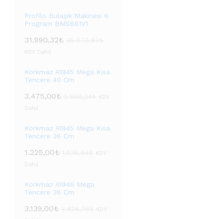
Profilo Bulaşık Makinesi 6
Program BMS681V1
31.990,32
₺
35.070,83
₺
KDV Dahil
Korkmaz A1945 Mega Kısa
Tencere 40 Cm
3.475,00
₺
3.850,24
₺
KDV
Dahil
Korkmaz A1945 Mega Kısa
Tencere 36 Cm
1.225,00
₺
1.536,64
₺
KDV
Dahil
Korkmaz A1946 Mega
Tencere 36 Cm
3.139,00
₺
3.428,76
₺
KDV