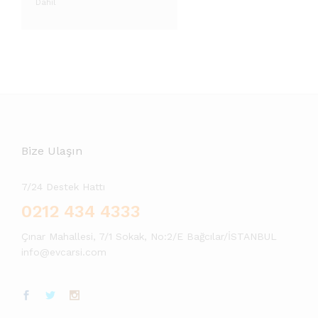
Dahil
Bize Ulaşın
7/24 Destek Hattı
0212 434 4333
Çınar Mahallesi, 7/1 Sokak, No:2/E Bağcılar/İSTANBUL
info@evcarsi.com