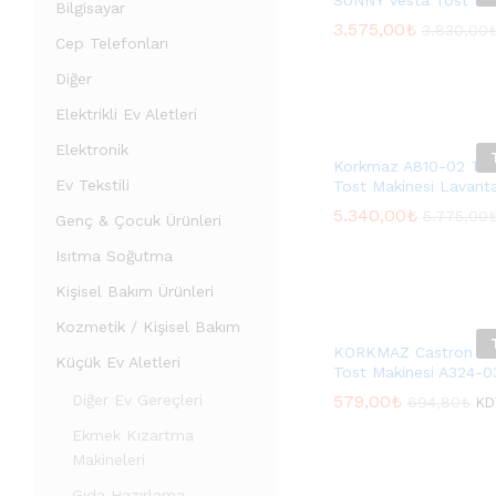
SUNNY Vesta Tost Mak
Bilgisayar
3.575,00
3.575,00
₺
₺
3.830,00
3.830,00
Cep Telefonları
Diğer
Elektrikli Ev Aletleri
Elektronik
Korkmaz A810-02 Tos
Ev Tekstili
Tost Makinesi Lavant
5.340,00
5.340,00
₺
₺
5.775,00
5.775,00
Genç & Çocuk Ürünleri
Isıtma Soğutma
Kişisel Bakım Ürünleri
Kozmetik / Kişisel Bakım
KORKMAZ Castron Lac
Küçük Ev Aletleri
Tost Makinesi A324-0
Diğer Ev Gereçleri
579,00
579,00
₺
₺
694,80
694,80
₺
₺
KD
Ekmek Kızartma
Makineleri
Gıda Hazırlama