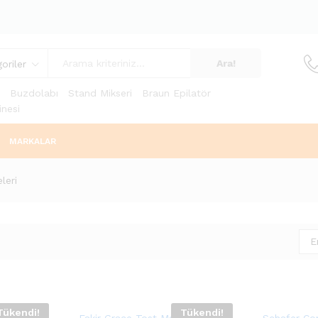
Ara!
oriler
Buzdolabı
Stand Mikseri
Braun Epilatör
nesi
MARKALAR
leri
E
Tükendi!
Tükendi!