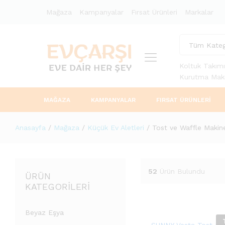
Mağaza
Kampanyalar
Fırsat Ürünleri
Markalar
Tüm Kateg
Koltuk Takımı
Kurutma Maki
MAĞAZA
KAMPANYALAR
FIRSAT ÜRÜNLERI
Anasayfa
/
Mağaza
/
Küçük Ev Aletleri
/
Tost ve Waffle Makine
52
Ürün Bulundu
ÜRÜN
KATEGORILERI
Beyaz Eşya