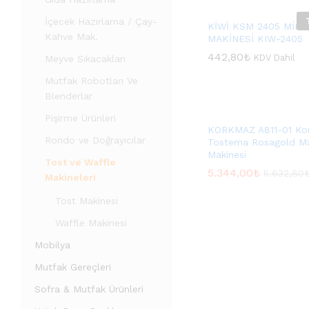
İçecek Hazırlama / Çay-
KİWİ KSM 2405 MİNİ
Kahve Mak.
MAKİNESİ KIW-2405
442,80
442,80
₺
₺
KDV Dahil
Meyve Sıkacakları
Mutfak Robotları Ve
Blenderlar
Pişirme Ürünleri
KORKMAZ A811-01 Ko
Rondo ve Doğrayıcılar
Tostema Rosagold Ma
Makinesi
Tost ve Waffle
5.344,00
5.344,00
₺
₺
5.632,80
5.632,80
Makineleri
Tost Makinesi
Waffle Makinesi
Mobilya
Mutfak Gereçleri
Sofra & Mutfak Ürünleri