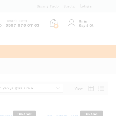
Sipariş Takibi
Sorular
İletişim
Destek Hattı
Giriş
0507 076 07 63
Kayıt Ol
0
n yeniye göre sırala
View
Tükendi!
Tükendi!