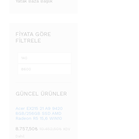
Yatak Baza Başlık
FIYATA GÖRE
FILTRELE
GÜNCEL ÜRÜNLER
Acer EX215 21 A9 9420
8GB/256GB SSD AMD
Radeon R5 15,6 WIN10
8.757,50
₺
10.452,50
₺
KDV
Dahil