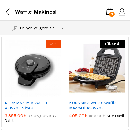
Waffle Makinesi
0
En yeniye göre sırala
-
1
%
Tükendi!
KORKMAZ MİA WAFFLE
KORKMAZ Vertex Waffle
A319-05 SİYAH
Makinesi A309-03
3.855,00
₺
405,00
₺
3.906,00
₺
486,00
₺
KDV
KDV Dahil
Dahil