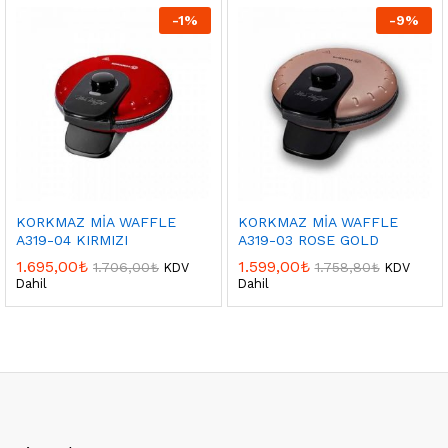
-
1
%
-
9
%
KORKMAZ MİA WAFFLE
KORKMAZ MİA WAFFLE
A319-04 KIRMIZI
A319-03 ROSE GOLD
1.695,00
₺
1.599,00
₺
1.706,00
₺
1.758,80
₺
KDV
KDV
Dahil
Dahil