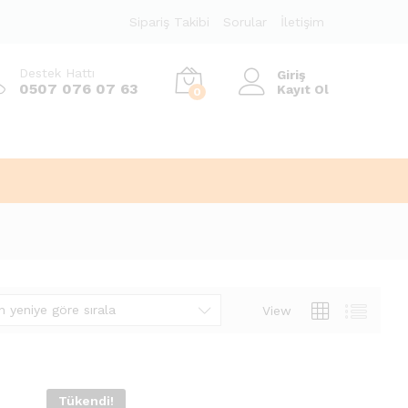
Sipariş Takibi
Sorular
İletişim
Destek Hattı
Giriş
0507 076 07 63
Kayıt Ol
0
n yeniye göre sırala
View
Tükendi!