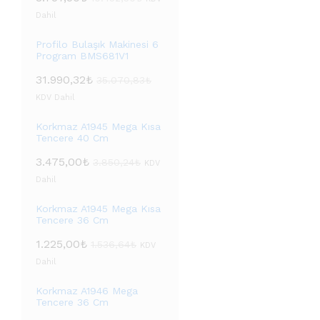
Dahil
Profilo Bulaşık Makinesi 6
Program BMS681V1
31.990,32
₺
35.070,83
₺
KDV Dahil
Korkmaz A1945 Mega Kısa
Tencere 40 Cm
3.475,00
₺
3.850,24
₺
KDV
Dahil
Korkmaz A1945 Mega Kısa
Tencere 36 Cm
1.225,00
₺
1.536,64
₺
KDV
Dahil
Korkmaz A1946 Mega
Tencere 36 Cm