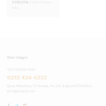
3.139,00
₺
3.428,76
₺
KDV
Dahil
Bize Ulaşın
7/24 Destek Hattı
0212 434 4333
Çınar Mahallesi, 7/1 Sokak, No:2/E Bağcılar/İSTANBUL
info@evcarsi.com