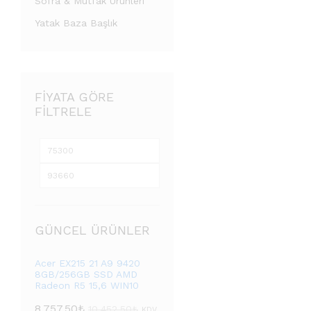
Sofra & Mutfak Ürünleri
Yatak Baza Başlık
FIYATA GÖRE
FILTRELE
GÜNCEL ÜRÜNLER
Acer EX215 21 A9 9420
8GB/256GB SSD AMD
Radeon R5 15,6 WIN10
8.757,50
₺
10.452,50
₺
KDV