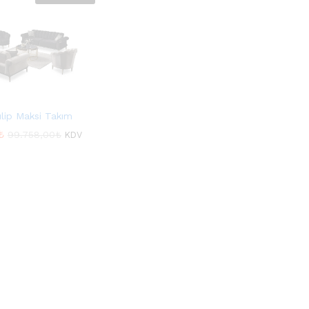
lip Maksi Takım
₺
₺
99.758,00
99.758,00
₺
₺
KDV