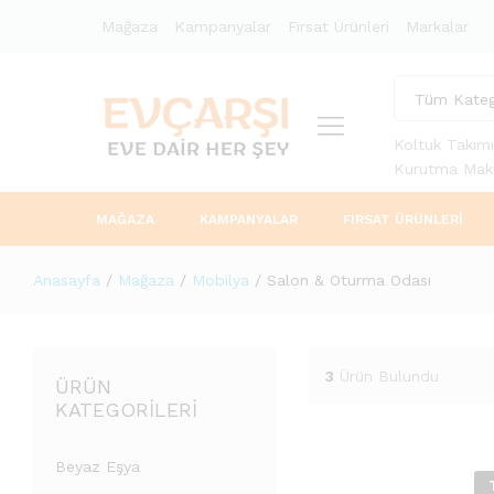
Mağaza
Kampanyalar
Fırsat Ürünleri
Markalar
Tüm Kateg
Koltuk Takımı
Kurutma Maki
MAĞAZA
KAMPANYALAR
FIRSAT ÜRÜNLERI
Anasayfa
/
Mağaza
/
Mobilya
/
Salon & Oturma Odası
3
Ürün Bulundu
ÜRÜN
KATEGORILERI
Beyaz Eşya