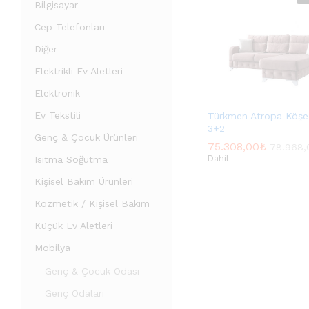
Bilgisayar
Cep Telefonları
Diğer
Elektrikli Ev Aletleri
Elektronik
Ev Tekstili
Türkmen Atropa Köşe
3+2
Genç & Çocuk Ürünleri
75.308,00
75.308,00
₺
₺
78.968,
78.968,
Dahil
Isıtma Soğutma
Kişisel Bakım Ürünleri
Kozmetik / Kişisel Bakım
Küçük Ev Aletleri
Mobilya
Genç & Çocuk Odası
Genç Odaları