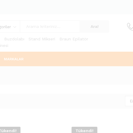
Ara!
oriler
Buzdolabı
Stand Mikseri
Braun Epilatör
nesi
MARKALAR
E
Tükendi!
Tükendi!