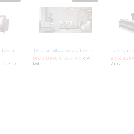
 Takımı
Türkmen Dilara Koltuk Takımı
Türkmen Tu
90.138,00
90.138,00
₺
₺
93.654,00
93.654,00
95.335,00
95.335,00
₺
₺
KDV
Dahil
Dahil
00
00
₺
₺
KDV