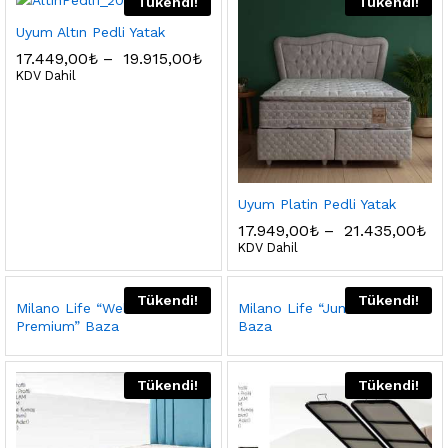
Tükendi!
Tükendi!
Uyum Altın Pedli Yatak
17.449,00
₺
–
19.915,00
₺
KDV Dahil
Uyum Platin Pedli Yatak
17.949,00
₺
–
21.435,00
₺
KDV Dahil
Tükendi!
Tükendi!
Milano Life “Wellness
Milano Life “Junior Pembe”
Premium” Baza
Baza
Tükendi!
Tükendi!