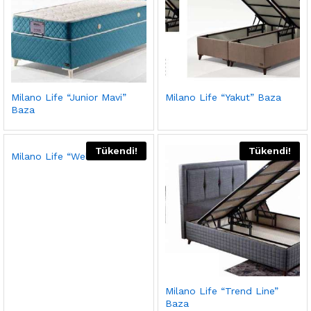
Milano Life “Junior Mavi”
Milano Life “Yakut” Baza
Baza
Tükendi!
Tükendi!
Milano Life “Wellness” Baza
Milano Life “Trend Line”
Baza