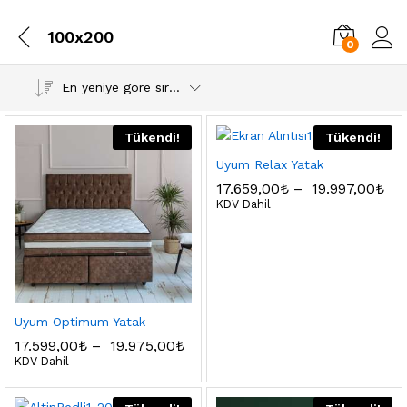
100x200
0
En yeniye göre sırala
Tükendi!
Tükendi!
Uyum Relax Yatak
17.659,00
₺
–
19.997,00
₺
KDV Dahil
Uyum Optimum Yatak
17.599,00
₺
–
19.975,00
₺
KDV Dahil