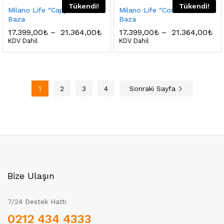
Tükendi!
Tükendi!
Milano Life “Cappucino”
Milano Life “Comfort Line”
Baza
Baza
17.399,00
₺
–
21.364,00
₺
17.399,00
₺
–
21.364,00
₺
KDV Dahil
KDV Dahil
1
2
3
4
Sonraki Sayfa
Bize Ulaşın
7/24 Destek Hattı
0212 434 4333