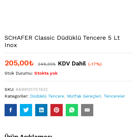
SCHAFER Classic Düdüklü Tencere 5 Lt
Inox
205,00
₺
KDV Dahil
246,00
₺
(-17%)
Stok Durumu:
Stokta yok
SKU:
8699131707432
Kategoriler:
Düdüklü Tencere
,
Mutfak Gereçleri
,
Tencereler
Ürün Açıklaması