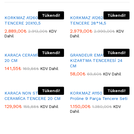
Tükendi!
Tükendi!
KORKMAZ A1260 GRANİTA
KORKMAZ A1262 GRANİTA
TENCERE 20X10,5
TENCERE 28*14,5
2.889,00
₺
2.979,00
₺
2.913,00
₺
2.999,00
₺
KDV
KDV
Dahil
Dahil
Tükendi!
Tükendi!
KARACA CERAMİCA TENCERE
GRANDEUR EMAYE
20 CM
KIZARTMA TENCERESİ 24
CM
141,55
₺
169,86
₺
KDV Dahil
58,00
₺
69,60
₺
KDV Dahil
Tükendi!
Tükendi!
KARACA NON STİCK
KORKMAZ A1150 Korkmaz
CERAMİCA TENCERE 20 CM
Proline 9 Parça Tencere Seti
129,90
₺
1.150,00
₺
155,88
₺
1.380,00
₺
KDV Dahil
KDV
Dahil