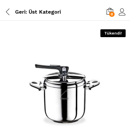
Geri:
Üst Kategori
0
Tükendi!