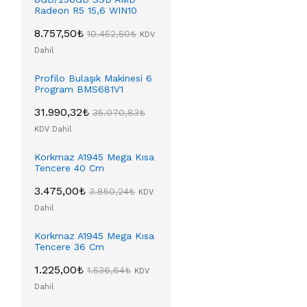
Radeon R5 15,6 WIN10
8.757,50
₺
10.452,50
₺
KDV
Dahil
Profilo Bulaşık Makinesi 6
Program BMS681V1
31.990,32
₺
35.070,83
₺
KDV Dahil
Korkmaz A1945 Mega Kısa
Tencere 40 Cm
3.475,00
₺
3.850,24
₺
KDV
Dahil
Korkmaz A1945 Mega Kısa
Tencere 36 Cm
1.225,00
₺
1.536,64
₺
KDV
Dahil