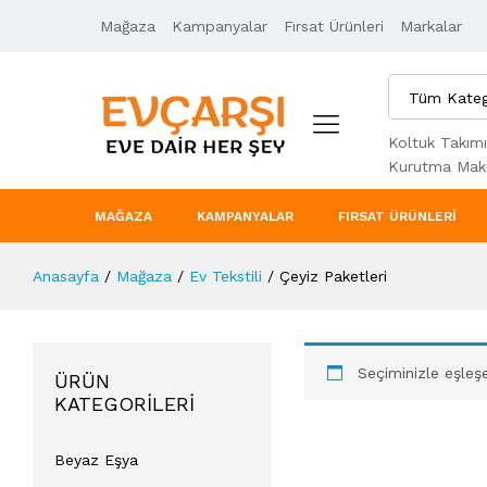
Mağaza
Kampanyalar
Fırsat Ürünleri
Markalar
Tüm Kateg
Koltuk Takımı
Kurutma Maki
MAĞAZA
KAMPANYALAR
FIRSAT ÜRÜNLERI
Anasayfa
/
Mağaza
/
Ev Tekstili
/
Çeyiz Paketleri
Seçiminizle eşleş
ÜRÜN
KATEGORILERI
Beyaz Eşya