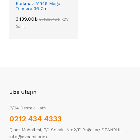
Korkmaz A1946 Mega
Tencere 36 Cm
3.139,00
₺
3.428,76
₺
KDV
Dahil
Bize Ulaşın
7/24 Destek Hattı
0212 434 4333
Çınar Mahallesi, 7/1 Sokak, No:2/E Bağcılar/İSTANBUL
info@evcarsi.com