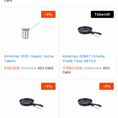
Dahil
-
3
%
Tükendi!
Korkmaz A135 Classic Cezve
Korkmaz A2867 Ornella
Takımı
Pratik Tava 28*5,5
939,50
₺
2.560,00
₺
970,50
₺
2.658,90
₺
KDV Dahil
KDV
Dahil
-
3
%
-
3
%