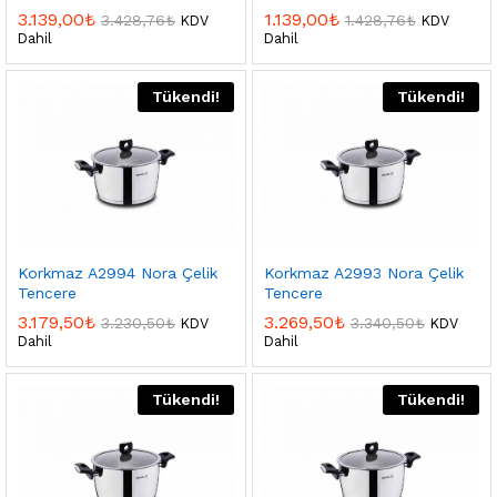
3.139,00
₺
1.139,00
₺
3.428,76
₺
1.428,76
₺
KDV
KDV
Dahil
Dahil
Tükendi!
Tükendi!
Korkmaz A2994 Nora Çelik
Korkmaz A2993 Nora Çelik
Tencere
Tencere
3.179,50
₺
3.269,50
₺
3.230,50
₺
3.340,50
₺
KDV
KDV
Dahil
Dahil
Tükendi!
Tükendi!