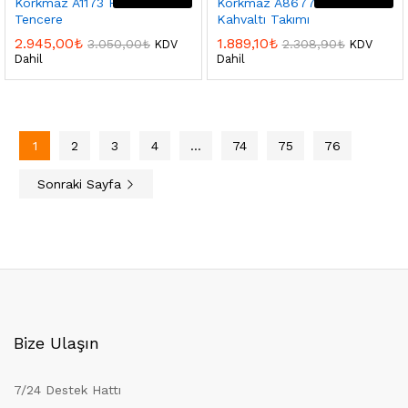
Korkmaz A1173 Proline Sote
Korkmaz A8677 Link Coll.
Tencere
Kahvaltı Takımı
2.945,00
₺
1.889,10
₺
3.050,00
₺
2.308,90
₺
KDV
KDV
Dahil
Dahil
1
2
3
4
…
74
75
76
Sonraki Sayfa
Bize Ulaşın
7/24 Destek Hattı