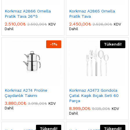
Korkmaz A2866 Ornella
Korkmaz A2865 Ornella
Pratik Tava 26*5
Pratik Tava
2.510,00
₺
2.450,00
₺
2.592,90
₺
2.526,90
₺
KDV
KDV
Dahil
Dahil
-
1
%
Tükendi!
Korkmaz A274 Proline
Korkmaz A2473 Gondola
Çaydanlık Takımı
Çatal Kaşık Bıçak Seti 60
Parça
3.880,00
₺
3.918,00
₺
KDV
8.999,00
₺
Dahil
9.135,00
₺
KDV
Dahil
Tükendi!
Tükendi!