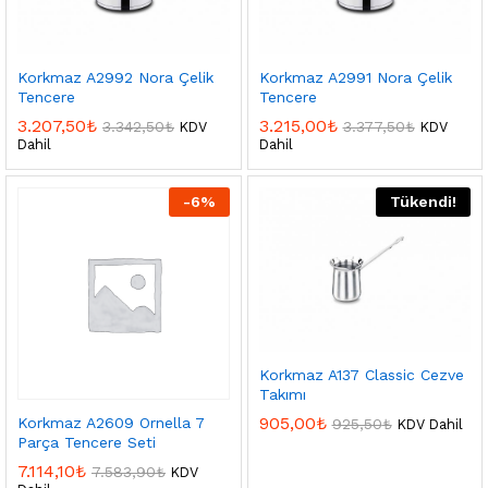
Korkmaz A2992 Nora Çelik
Korkmaz A2991 Nora Çelik
Tencere
Tencere
3.207,50
₺
3.215,00
₺
3.342,50
₺
3.377,50
₺
KDV
KDV
Dahil
Dahil
-
6
%
Tükendi!
Korkmaz A137 Classic Cezve
Takımı
905,00
₺
Korkmaz A2609 Ornella 7
925,50
₺
KDV Dahil
Parça Tencere Seti
7.114,10
₺
7.583,90
₺
KDV