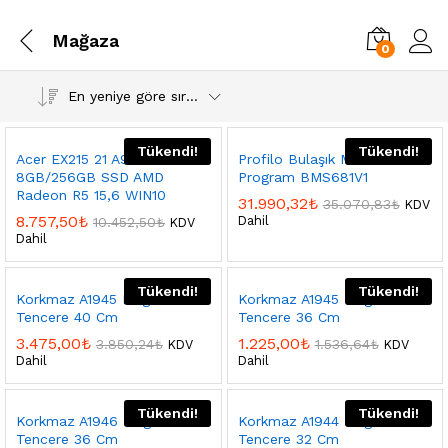
Mağaza
0
En yeniye göre sırala
Tükendi!
Tükendi!
Acer EX215 21 A9 9420
Profilo Bulaşık Makinesi 6
8GB/256GB SSD AMD
Program BMS681V1
Radeon R5 15,6 WIN10
31.990,32
₺
35.070,83
₺
KDV
8.757,50
₺
Dahil
10.452,50
₺
KDV
Dahil
Tükendi!
Tükendi!
Korkmaz A1945 Mega Kısa
Korkmaz A1945 Mega Kısa
Tencere 40 Cm
Tencere 36 Cm
3.475,00
₺
1.225,00
₺
3.850,24
₺
1.536,64
₺
KDV
KDV
Dahil
Dahil
Tükendi!
Tükendi!
Korkmaz A1946 Mega
Korkmaz A1944 Mega
Tencere 36 Cm
Tencere 32 Cm