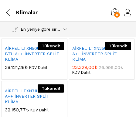
Klimalar
0
En yeniye göre sırala
Tükendi!
Tükendi!
AİRFEL LTXN50U 18000
AİRFEL LTXN25U 9000 BTU
BTU A++ İNVERTER SPLİT
A++ İNVERTER SPLİT
KLİMA
KLİMA
28.121,28
₺
23.329,00
₺
26.999,00
₺
KDV Dahil
KDV Dahil
Tükendi!
AİRFEL LTXN71U 24000 BTU
A++ İNVERTER SPLİT
KLİMA
32.150,77
₺
KDV Dahil