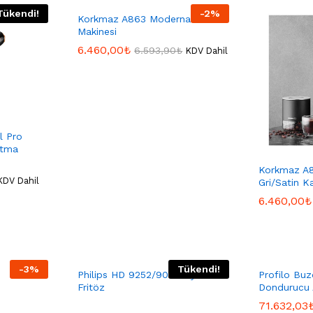
Tükendi!
-
2
%
Korkmaz A863 Moderna Kahve
Makinesi
6.460,00
6.460,00
₺
₺
6.593,90
6.593,90
₺
₺
KDV Dahil
l Pro
utma
Korkmaz A
KDV Dahil
Gri/Satin K
6.460,00
6.460,00
₺
₺
-
3
%
Tükendi!
Philips HD 9252/90 Airfryer
Profilo Buz
Fritöz
Dondurucu
71.632,03
71.632,03