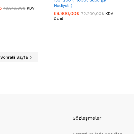
Hediyeli )
₺
₺
43.816,00
43.816,00
₺
₺
KDV
68.800,00
68.800,00
₺
₺
72.200,00
72.200,00
₺
₺
KDV
Dahil
Sonraki Sayfa
Sözleşmeler
Garanti Ve İade Koşulları