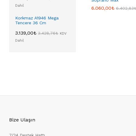
Dahil
6.060,00
6.060,00
₺
₺
6.402,83
6.402,83
Korkmaz A1946 Mega
Tencere 36 Cm
3.139,00
₺
3.428,76
₺
KDV
Dahil
Bize Ulaşın
7/24 Destek Hattı