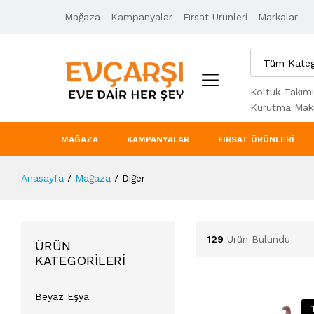
Mağaza
Kampanyalar
Fırsat Ürünleri
Markalar
Tüm Kateg
Koltuk Takımı
Kurutma Maki
MAĞAZA
KAMPANYALAR
FIRSAT ÜRÜNLERI
Anasayfa
/
Mağaza
/
Diğer
129
Ürün Bulundu
ÜRÜN
KATEGORILERI
Beyaz Eşya