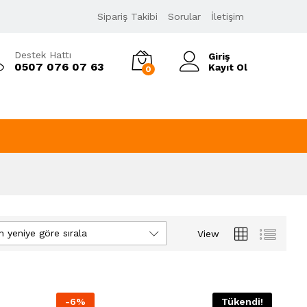
Sipariş Takibi
Sorular
İletişim
Destek Hattı
Giriş
0507 076 07 63
Kayıt Ol
0
n yeniye göre sırala
View
-
6
%
Tükendi!