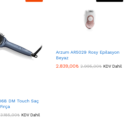
Arzum AR5029 Rosy Epilasyon
Beyaz
2.839,00
2.839,00
₺
₺
2.995,00
2.995,00
₺
₺
KDV Dahil
068 DM Touch Saç
 Fırça
3.185,00
3.185,00
₺
₺
KDV Dahil