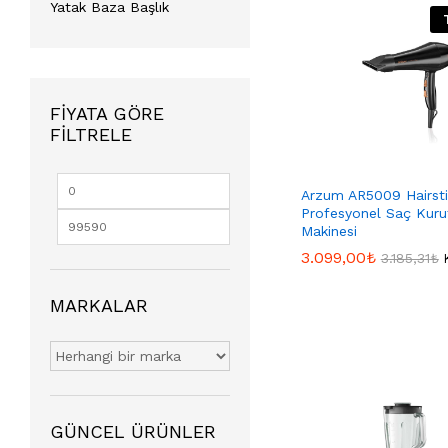
Yatak Baza Başlık
FIYATA GÖRE
FILTRELE
Arzum AR5009 Hairsti
Profesyonel Saç Kur
Makinesi
3.099,00
3.099,00
₺
₺
3.185,31
3.185,31
₺
₺
MARKALAR
GÜNCEL ÜRÜNLER