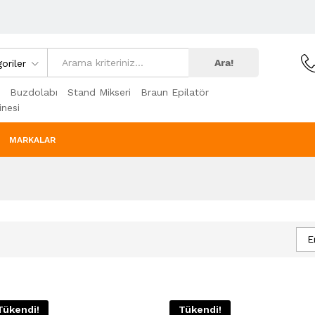
Ara!
oriler
Buzdolabı
Stand Mikseri
Braun Epilatör
nesi
MARKALAR
E
Tükendi!
Tükendi!