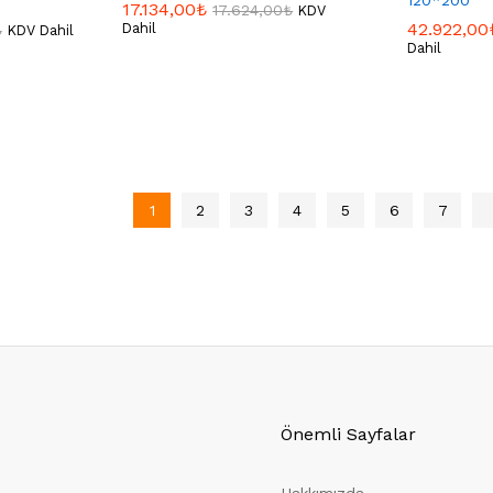
17.134,00
17.134,00
₺
₺
17.624,00
17.624,00
₺
₺
KDV
42.922,00
42.922,00
Dahil
₺
₺
KDV Dahil
Dahil
1
2
3
4
5
6
7
Önemli Sayfalar
Hakkımızda