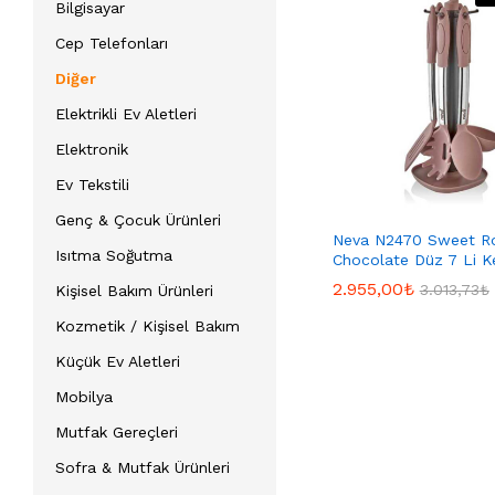
Bilgisayar
Cep Telefonları
Diğer
Elektrikli Ev Aletleri
Elektronik
Ev Tekstili
Genç & Çocuk Ürünleri
Neva N2470 Sweet R
Isıtma Soğutma
Chocolate Düz 7 Li K
2.955,00
2.955,00
₺
₺
3.013,73
3.013,73
₺
₺
Kişisel Bakım Ürünleri
Kozmetik / Kişisel Bakım
Küçük Ev Aletleri
Mobilya
Mutfak Gereçleri
Sofra & Mutfak Ürünleri