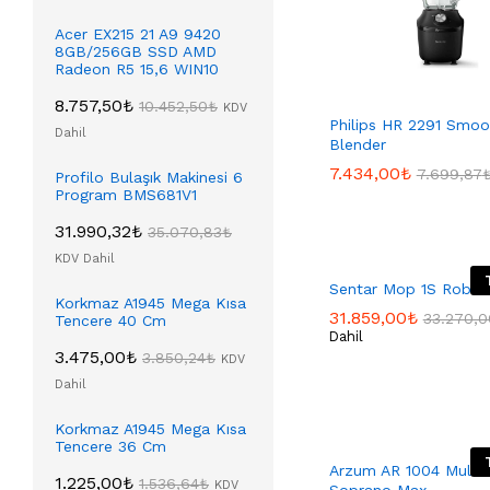
Acer EX215 21 A9 9420
8GB/256GB SSD AMD
Radeon R5 15,6 WIN10
8.757,50
₺
10.452,50
₺
KDV
Philips HR 2291 Smoo
Dahil
Blender
7.434,00
7.434,00
₺
₺
7.699,87
7.699,87
Profilo Bulaşık Makinesi 6
Program BMS681V1
31.990,32
₺
35.070,83
₺
KDV Dahil
Sentar Mop 1S Robot
Korkmaz A1945 Mega Kısa
31.859,00
31.859,00
₺
₺
33.270,0
33.270,0
Tencere 40 Cm
Dahil
3.475,00
₺
3.850,24
₺
KDV
Dahil
Korkmaz A1945 Mega Kısa
Tencere 36 Cm
Arzum AR 1004 Multi 
1.225,00
₺
1.536,64
₺
KDV
Soprano Max