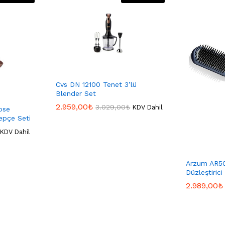
Cvs DN 12100 Tenet 3’lü
Blender Set
2.959,00
2.959,00
₺
₺
3.029,00
3.029,00
₺
₺
KDV Dahil
ose
epçe Seti
KDV Dahil
Arzum AR5
Düzleştirici
2.989,00
2.989,00
₺
₺