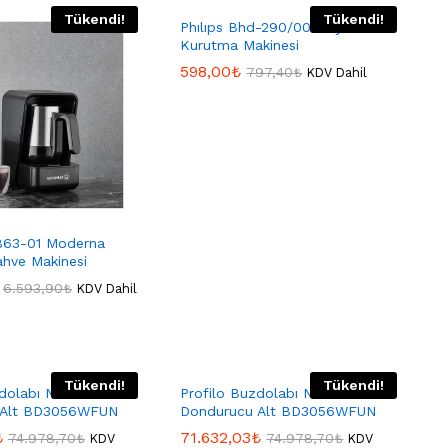
Tükendi!
Tükendi!
Phılıps Bhd-290/00 Saç
Kurutma Makinesi
598,00
598,00
₺
₺
797,40
797,40
₺
₺
KDV Dahil
863-01 Moderna
ahve Makinesi
6.593,90
6.593,90
₺
₺
KDV Dahil
Tükendi!
Tükendi!
dolabı Nofrost Derin
Profilo Buzdolabı Nofrost Derin
 Alt BD3056WFUN
Dondurucu Alt BD3056WFUN
₺
₺
71.632,03
71.632,03
₺
₺
74.978,70
74.978,70
₺
₺
74.978,70
74.978,70
₺
₺
KDV
KDV