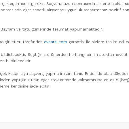
çekleştirmeniz gerekir. Başvurunuzun sonrasında sizlerle alakalı sene
 sonrasında eğer senetli alışverişe uygunluk araştırmanız pozitif sonu
r. Bayram ve tatil günlerinde teslimat yapılmamaktadır.
o şirketleri tarafından
evcarsi.com
garantisi ile sizlere teslim edile
ıza bildirilecektir. Seçtiğiniz ürünlerden herhangi birinin stokta mev
a bildirilecektir.
en çok kullanıcıya alışveriş yapma imkanı tanır. Ender de olsa tüketi
nden yaptığınız ürün eğer stoklarımızda kalmamış ise en az 5 (beş)
deme kendisine iade edilir.