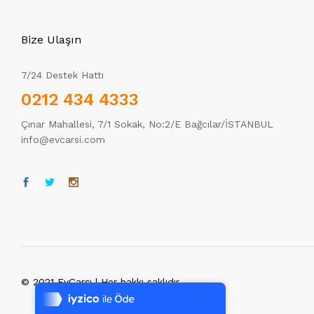
Bize Ulaşın
7/24 Destek Hattı
0212 434 4333
Çınar Mahallesi, 7/1 Sokak, No:2/E Bağcılar/İSTANBUL
info@evcarsi.com
Tek Tıkla Ödeme Kolaylığı
© 2021 EvÇarşı | Her hakkı saklıdır.
7/24 Canlı Destek
%100 Sorunsuz Alışveriş