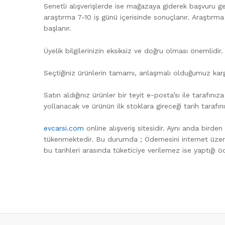
Senetli alışverişlerde ise mağazaya giderek başvuru ger
araştırma 7-10 iş günü içerisinde sonuçlanır. Araştırma
başlanır.
Üyelik bilgilerinizin eksiksiz ve doğru olması önemlidi
Seçtiğiniz ürünlerin tamamı, anlaşmalı olduğumuz karg
Satın aldığınız ürünler bir teyit e-posta’sı ile tarafın
yollanacak ve ürünün ilk stoklara gireceği tarih tarafınız
evcarsi.com
online alışveriş sitesidir. Aynı anda bird
tükenmektedir. Bu durumda ; Ödemesini internet üzeri
bu tarihleri arasında tüketiciye verilemez ise yaptığı ö