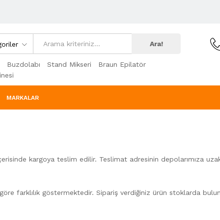
Ara!
oriler
Buzdolabı
Stand Mikseri
Braun Epilatör
nesi
MARKALAR
içerisinde kargoya teslim edilir. Teslimat adresinin depolarımıza uzak
öre farklılık göstermektedir. Sipariş verdiğiniz ürün stoklarda bulun