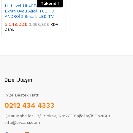
Tükendi!
Hi-Level HL49FAL27 49″ 124
Ekran Uydu Alıcılı Full HD
ANDROİD Smart LED TV
3.049,00
₺
3.658,80
₺
KDV
Dahil
Bize Ulaşın
7/24 Destek Hattı
0212 434 4333
Çınar Mahallesi, 7/1 Sokak, No:2/E Bağcılar/İSTANBUL
info@evcarsi.com