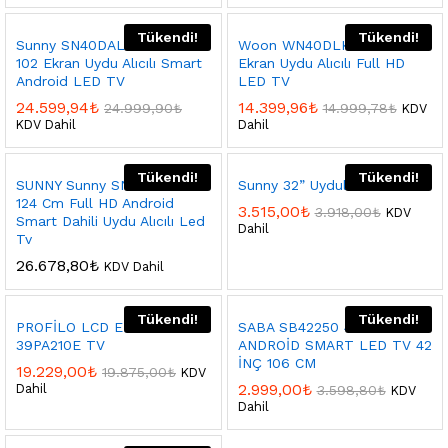
Tükendi!
Tükendi!
Sunny SN40DAL13-TNR 40″
Woon WN40DLK010 40″ 102
102 Ekran Uydu Alıcılı Smart
Ekran Uydu Alıcılı Full HD
Android LED TV
LED TV
24.599,94
₺
14.399,96
₺
24.999,90
₺
14.999,78
₺
KDV
KDV Dahil
Dahil
Tükendi!
Tükendi!
SUNNY Sunny SN49FAL27
Sunny 32” Uydulu Led Tv
124 Cm Full HD Android
3.515,00
₺
3.918,00
₺
KDV
Smart Dahili Uydu Alıcılı Led
Dahil
Tv
26.678,80
₺
KDV Dahil
Tükendi!
Tükendi!
PROFİLO LCD EKRAN
SABA SB42250 42″ FULL HD
39PA210E TV
ANDROİD SMART LED TV 42
İNÇ 106 CM
19.229,00
₺
19.875,00
₺
KDV
2.999,00
₺
Dahil
3.598,80
₺
KDV
Dahil