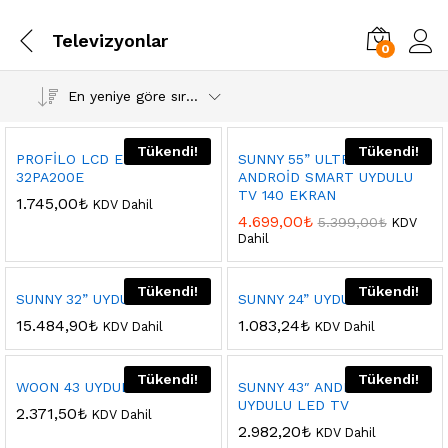
Televizyonlar
0
En yeniye göre sırala
Tükendi!
Tükendi!
PROFİLO LCD EKRAN 82-95
SUNNY 55” ULTRA HD 4K
32PA200E
ANDROİD SMART UYDULU
TV 140 EKRAN
1.745,00
₺
KDV Dahil
4.699,00
₺
5.399,00
₺
KDV
Dahil
Tükendi!
Tükendi!
SUNNY 32” UYDULU LED TV
SUNNY 24” UYDULU LED TV
15.484,90
₺
1.083,24
₺
KDV Dahil
KDV Dahil
Tükendi!
Tükendi!
WOON 43 UYDULU LED TV
SUNNY 43″ ANDROİD SMART
UYDULU LED TV
2.371,50
₺
KDV Dahil
2.982,20
₺
KDV Dahil