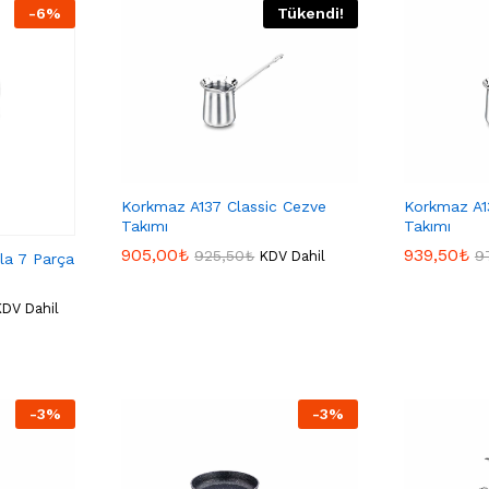
-
6
%
Tükendi!
Korkmaz A137 Classic Cezve
Korkmaz A1
Takımı
Takımı
905,00
905,00
₺
₺
939,50
939,50
₺
₺
925,50
925,50
₺
₺
9
9
KDV Dahil
la 7 Parça
KDV Dahil
-
3
%
-
3
%