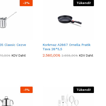
-
3
%
Tükendi!
35 Classic Cezve
Korkmaz A2867 Ornella Pratik
Tava 28*5,5
2.560,00
2.560,00
₺
₺
70,50
70,50
₺
₺
2.658,90
2.658,90
₺
₺
KDV Dahil
KDV Dahil
-
1
%
Tükendi!