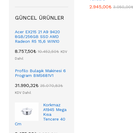
2.945,00
2.945,00
₺
₺
3.050,00
3.050,00
GÜNCEL ÜRÜNLER
Acer EX215 21 A9 9420
8GB/256GB SSD AMD
Radeon R5 15,6 WIN10
8.757,50
₺
10.452,50
₺
KDV
Dahil
Profilo Bulaşık Makinesi 6
Program BMS681V1
31.990,32
₺
35.070,83
₺
KDV Dahil
Korkmaz
A1945 Mega
Kısa
Tencere 40
Cm