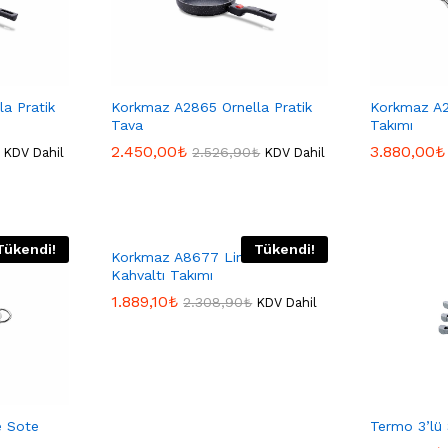
a Pratik
Korkmaz A2865 Ornella Pratik
Korkmaz A2
Tava
Takımı
2.450,00
2.450,00
₺
₺
3.880,00
3.880,00
₺
₺
2.526,90
2.526,90
₺
₺
KDV Dahil
KDV Dahil
Tükendi!
Tükendi!
Korkmaz A8677 Link Coll.
Kahvaltı Takımı
1.889,10
1.889,10
₺
₺
2.308,90
2.308,90
₺
₺
KDV Dahil
e Sote
Termo 3’lü 