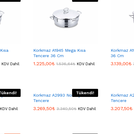
Kısa
Korkmaz A1945 Mega Kısa
Korkmaz A1
Tencere 36 Cm
36 Cm
1.225,00
1.225,00
₺
₺
3.139,00
3.139,00
₺
₺
1.536,64
1.536,64
₺
₺
KDV Dahil
KDV Dahil
Tükendi!
Tükendi!
Çelik
Korkmaz A2993 Nora Çelik
Korkmaz A2
Tencere
Tencere
3.269,50
3.269,50
₺
₺
3.207,50
3.207,50
₺
₺
3.340,50
3.340,50
₺
₺
KDV Dahil
KDV Dahil