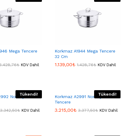
946 Mega Tencere
Korkmaz A1944 Mega Tencere
32 Cm
1.139,00
1.139,00
₺
₺
3.428,76
3.428,76
₺
₺
1.428,76
1.428,76
₺
₺
KDV Dahil
KDV Dahil
Tükendi!
Tükendi!
992 Nora Çelik
Korkmaz A2991 Nora Çelik
Tencere
3.215,00
3.215,00
₺
₺
3.342,50
3.342,50
₺
₺
3.377,50
3.377,50
₺
₺
KDV Dahil
KDV Dahil