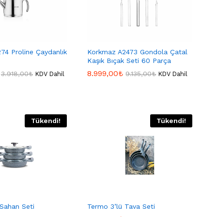
74 Proline Çaydanlık
Korkmaz A2473 Gondola Çatal
Kaşık Bıçak Seti 60 Parça
8.999,00
8.999,00
₺
₺
3.918,00
3.918,00
₺
₺
9.135,00
9.135,00
₺
₺
KDV Dahil
KDV Dahil
Tükendi!
Tükendi!
Sahan Seti
Termo 3’lü Tava Seti