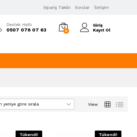
Sipariş Takibi
Sorular
İletişim
Destek Hattı
Giriş
0507 076 07 63
Kayıt Ol
0
n yeniye göre sırala
View
Tükendi!
Tükendi!