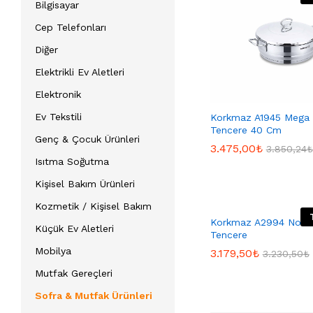
Bilgisayar
Cep Telefonları
Diğer
Elektrikli Ev Aletleri
Elektronik
Ev Tekstili
Korkmaz A1945 Mega 
Tencere 40 Cm
Genç & Çocuk Ürünleri
3.475,00
3.475,00
₺
₺
3.850,24
3.850,24
₺
₺
Isıtma Soğutma
Kişisel Bakım Ürünleri
Kozmetik / Kişisel Bakım
Korkmaz A2994 Nora 
Küçük Ev Aletleri
Tencere
Mobilya
3.179,50
3.179,50
₺
₺
3.230,50
3.230,50
₺
₺
Mutfak Gereçleri
Sofra & Mutfak Ürünleri