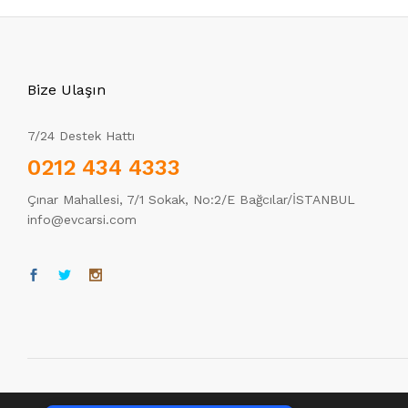
Bize Ulaşın
7/24 Destek Hattı
0212 434 4333
Çınar Mahallesi, 7/1 Sokak, No:2/E Bağcılar/İSTANBUL
info@evcarsi.com
Tek Tıkla Ödeme Kolaylığı
© 2021 EvÇarşı | Her hakkı saklıdır.
7/24 Canlı Destek