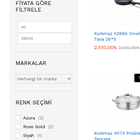
FIYATA GÖRE
FILTRELE
Korkmaz A2866 Ornell
Tava 26*5
2.510,00
2.510,00
₺
₺
2.592,90
2.592,90
₺
₺
MARKALAR
RENK SEÇIMI
Azura
(2)
Rose Gold
(2)
Korkmaz A1173 Prolin
Siyah
(1)
Tencere