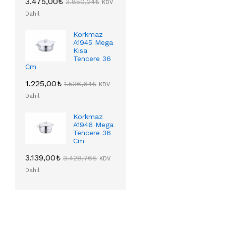
3.475,00
₺
3.850,24
₺
KDV
Dahil
Korkmaz
A1945 Mega
Kısa
Tencere 36
Cm
1.225,00
₺
1.536,64
₺
KDV
Dahil
Korkmaz
A1946 Mega
Tencere 36
Cm
3.139,00
₺
3.428,76
₺
KDV
Dahil