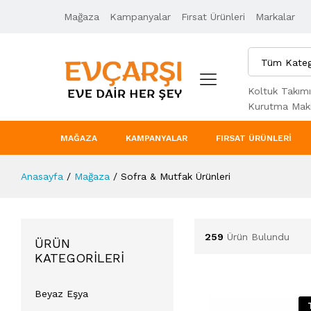
Mağaza
Kampanyalar
Fırsat Ürünleri
Markalar
Tüm Kateg
Koltuk Takımı
Kurutma Maki
MAĞAZA
KAMPANYALAR
FIRSAT ÜRÜNLERI
Anasayfa
/
Mağaza
/
Sofra & Mutfak Ürünleri
259
Ürün Bulundu
ÜRÜN
KATEGORILERI
Beyaz Eşya