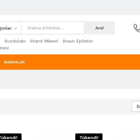
Ara!
oriler
Buzdolabı
Stand Mikseri
Braun Epilatör
nesi
MARKALAR
E
Tükendi!
Tükendi!