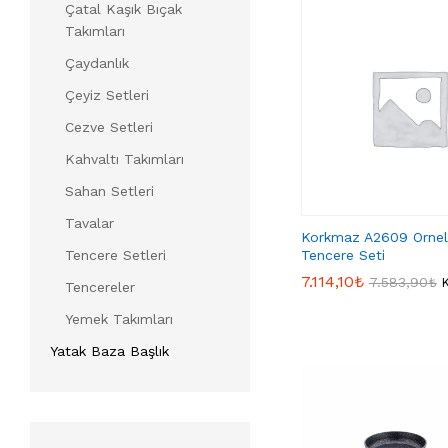
Çatal Kaşık Bıçak
Takımları
Çaydanlık
Çeyiz Setleri
Cezve Setleri
Kahvaltı Takımları
Sahan Setleri
Tavalar
Korkmaz A2609 Ornel
Tencere Seti
Tencere Setleri
7.114,10
7.114,10
₺
₺
7.583,90
7.583,90
₺
₺
Tencereler
Yemek Takımları
Yatak Baza Başlık