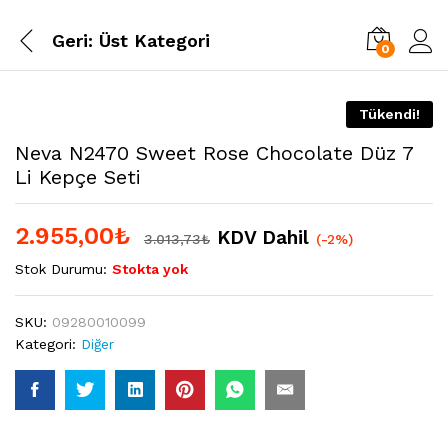
Geri:
Üst Kategori
0
Tükendi!
Neva N2470 Sweet Rose Chocolate Düz 7
Li Kepçe Seti
2.955,00
₺
KDV Dahil
3.013,73
₺
(-2%)
Stok Durumu:
Stokta yok
SKU:
09280010099
Kategori:
Diğer