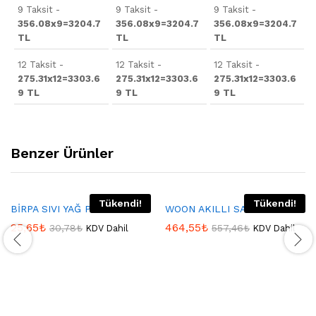
9 Taksit -
9 Taksit -
9 Taksit -
356.08x9=3204.7
356.08x9=3204.7
356.08x9=3204.7
TL
TL
TL
12 Taksit -
12 Taksit -
12 Taksit -
275.31x12=3303.6
275.31x12=3303.6
275.31x12=3303.6
9 TL
9 TL
9 TL
Benzer Ürünler
Tükendi!
Tükendi!
BİRPA SIVI YAĞ POMPASI
WOON AKILLI SAAT GREEN
25,65
₺
464,55
₺
30,78
₺
557,46
₺
KDV Dahil
KDV Dahil