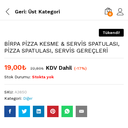
Geri:
Üst Kategori
0
Tükendi!
BİRPA PİZZA KESME & SERVİS SPATULASI,
PİZZA SPATULASI, SERVİS GEREÇLERİ
19,00
₺
KDV Dahil
22,80
₺
(-17%)
Stok Durumu:
Stokta yok
SKU:
A3850
Kategori:
Diğer