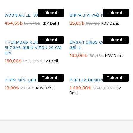
Tükendi!
Tükendi!
WOON AKILLI SAAT GREEN
BİRPA SIVI YAĞ POMPASI
464,55
₺
25,65
₺
557,46
₺
30,78
₺
KDV Dahil
KDV Dahil
Tükendi!
Tükendi!
THERMOAD KEK KALIBI
EMSAN GRİSS OCAK ÜSTÜ
RÜZGAR GÜLÜ VİZON 24 CM
GRİLL
GRİ
132,05
₺
158,46
₺
KDV Dahil
169,90
₺
183,88
₺
KDV Dahil
Tükendi!
Tükendi!
BİRPA MİNİ ÇIRPICI
PERİLLA DEMONTE ASKILIK
19,90
₺
1.499,00
₺
23,88
₺
1.645,00
₺
KDV Dahil
KDV
Dahil