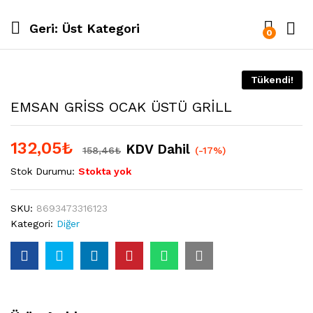
Geri:
Üst Kategori
0
Tükendi!
EMSAN GRİSS OCAK ÜSTÜ GRİLL
132,05
₺
KDV Dahil
158,46
₺
(-17%)
Stok Durumu:
Stokta yok
SKU:
8693473316123
Kategori:
Diğer