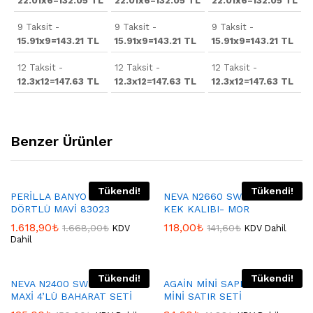
22.01x6=132.05 TL
22.01x6=132.05 TL
22.01x6=132.05 TL
9 Taksit -
9 Taksit -
9 Taksit -
15.91x9=143.21 TL
15.91x9=143.21 TL
15.91x9=143.21 TL
12 Taksit -
12 Taksit -
12 Taksit -
12.3x12=147.63 TL
12.3x12=147.63 TL
12.3x12=147.63 TL
Benzer Ürünler
Tükendi!
Tükendi!
PERİLLA BANYO SETİ
NEVA N2660 SWEET GRANİT
DÖRTLÜ MAVİ 83023
KEK KALIBI- MOR
1.618,90
₺
118,00
₺
1.668,00
₺
141,60
₺
KDV
KDV Dahil
Dahil
Tükendi!
Tükendi!
NEVA N2400 SWEET PEMBE
AGAİN MİNİ SAPLI RENDE &
MAXİ 4’LÜ BAHARAT SETİ
MİNİ SATIR SETİ