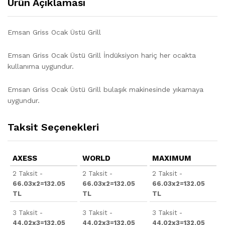
Ürün Açıklaması
Emsan Griss Ocak Üstü Grill
Emsan Griss Ocak Üstü Grill İndüksiyon hariç her ocakta
kullanıma uygundur.
Emsan Griss Ocak Üstü Grill bulaşık makinesinde yıkamaya
uygundur.
Taksit Seçenekleri
AXESS
WORLD
MAXIMUM
2 Taksit -
2 Taksit -
2 Taksit -
66.03x2=132.05
66.03x2=132.05
66.03x2=132.05
TL
TL
TL
3 Taksit -
3 Taksit -
3 Taksit -
44.02x3=132.05
44.02x3=132.05
44.02x3=132.05