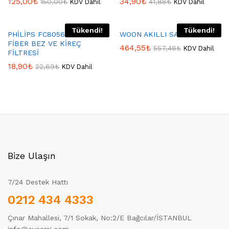
125,00
₺
34,90
₺
150,00
₺
41,88
₺
KDV Dahil
KDV Dahil
Tükendi!
Tükendi!
PHİLİPS FC8056/01 MİKRO
WOON AKILLI SAAT GREEN
FİBER BEZ VE KİREÇ
464,55
₺
557,46
₺
KDV Dahil
FİLTRESİ
18,90
₺
22,69
₺
KDV Dahil
Bize Ulaşın
7/24 Destek Hattı
0212 434 4333
Çınar Mahallesi, 7/1 Sokak, No:2/E Bağcılar/İSTANBUL
info@evcarsi.com