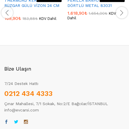
THERMOAD KEK KALIBI
PERİLLA BANYO SETİ
RÜZGAR GÜLÜ VİZON 24 CM
DÖRTLÜ METAL 83031
GRİ
1.618,90
₺
1.654,00
₺
KDV
169,90
₺
Dahil
183,88
₺
KDV Dahil
Bize Ulaşın
7/24 Destek Hattı
0212 434 4333
Çınar Mahallesi, 7/1 Sokak, No:2/E Bağcılar/İSTANBUL
info@evcarsi.com