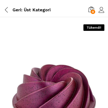
Geri:
Üst Kategori
0
Tükendi!