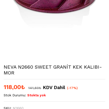
NEVA N2660 SWEET GRANİT KEK KALIBI-
MOR
118,00
₺
KDV Dahil
141,60
₺
(-17%)
Stok Durumu:
Stokta yok
SKU:
N2660