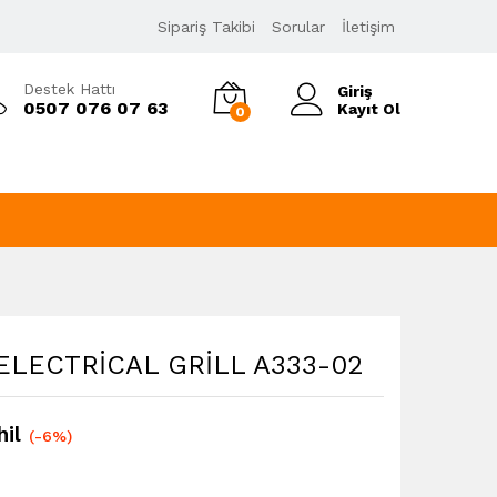
3.397,80
₺
Sipariş Takibi
Sorular
İletişim
Sepete Ekle
3.597,36
₺
KDV Dahil
Destek Hattı
Giriş
0507 076 07 63
Kayıt Ol
0
LECTRİCAL GRİLL A333-02
il
(-6%)