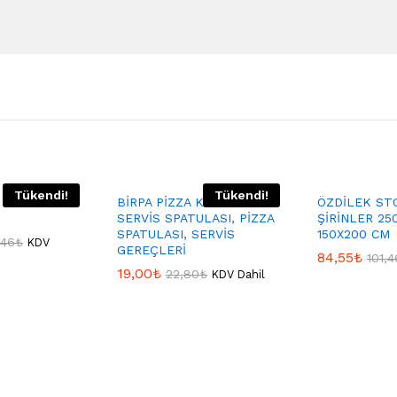
Tükendi!
Tükendi!
 SAAT
BİRPA PİZZA KESME &
ÖZDİLEK ST
SERVİS SPATULASI, PİZZA
ŞİRİNLER 25
SPATULASI, SERVİS
150X200 CM
,46
₺
KDV
GEREÇLERİ
84,55
₺
101,4
19,00
₺
22,80
₺
KDV Dahil