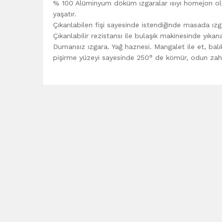
% 100 Alüminyum döküm ızgaralar ısıyı homejon olar
yaşatır.
Çıkarılabilen fişi sayesinde istendiğinde masada ızg
Çıkarılabilir rezistansı ile bulaşık makinesinde yıkanab
Dumansız ızgara. Yağ haznesi. Mangalet ile et, b
pişirme yüzeyi sayesinde 250° de kömür, odun za