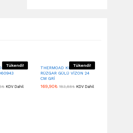
Tükendi!
Tükendi!
OR PERDE
THERMOAD KEK KALIBI
060943
RÜZGAR GÜLÜ VİZON 24
CM GRİ
169,90
₺
6
₺
183,88
₺
KDV Dahil
KDV Dahil