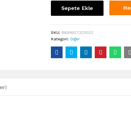
He
Sepete Ekle
SKU:
8691607333022
Kategori:
Diğer
eri