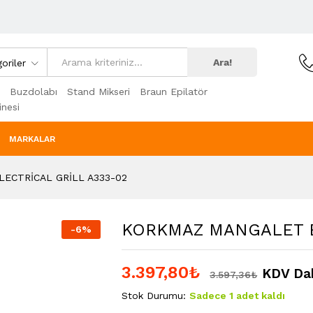
Ara!
oriler
Buzdolabı
Stand Mikseri
Braun Epilatör
nesi
MARKALAR
ECTRİCAL GRİLL A333-02
KORKMAZ MANGALET E
-
6
%
3.397,80
₺
KDV Dah
3.597,36
₺
Stok Durumu:
Sadece 1 adet kaldı