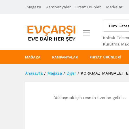
Mağaza
Ürün Açıklaması
Kampanyalar
Taksit Seçenekleri
Fırsat Ürünleri
Markalar
Tüm Kateg
Koltuk Takımı
Kurutma Maki
MAĞAZA
KAMPANYALAR
FIRSAT ÜRÜNLERI
Anasayfa
/
Mağaza
/
Diğer
/
KORKMAZ MANGALET EL
Yaklaşmak için resmin üzerine geliniz.