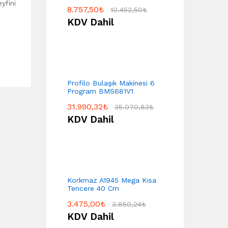
yfini
8.757,50
₺
10.452,50
₺
KDV Dahil
Profilo Bulaşık Makinesi 6
Program BMS681V1
31.990,32
₺
35.070,83
₺
KDV Dahil
Korkmaz A1945 Mega Kısa
Tencere 40 Cm
3.475,00
₺
3.850,24
₺
KDV Dahil