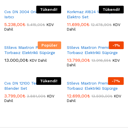
Tükendi!
Tükendi!
Cvs DN 3004 Orion Elektrikli
Korkmaz A1824 14 Parça
Isıtıcı
Elektro Set
5.238,00
₺
11.699,00
₺
5.415,00
₺
12.478,90
₺
KDV
KDV
Dahil
Dahil
Popüler
-
1
%
Stilevs Maxtron Premium
Stilevs Maxtron Premium
Torbasız Elektrikli Süpürge
Torbasız Elektrikli Süpürge
13.000,00
₺
13.799,00
₺
13.916,55
₺
KDV Dahil
KDV
Dahil
Tükendi!
-
7
%
Cvs DN 12100 Tenet 3’lü
Stilevs Maxtron Premium
Blender Set
Torbasız Elektrikli Süpürge
3.799,00
₺
12.699,00
₺
3.881,00
₺
13.599,00
₺
KDV
KDV
Dahil
Dahil