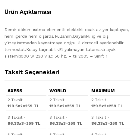
Ürün Açıklaması
Demir döküm ısıtma elementli elektrikli ocak az yer kaplayan,
hem içerde hem dışarda kullanım.Dayanıklı iç ve dış
yüzey.Isıtmadan kaynatmaya doğru, 3 dereceli ayarlanabilir
termostat.Kolay taşınabilir.El yakmayan tutamaklı ayak
sistemi.1000 w 230 v ac 50 hz. – ts 2005 – Sınıf: 1
Taksit Seçenekleri
AXESS
WORLD
MAXIMUM
2 Taksit -
2 Taksit -
2 Taksit -
129.5x2=259 TL
129.5x2=259 TL
129.5x2=259 TL
3 Taksit -
3 Taksit -
3 Taksit -
86.33x3=259 TL
86.33x3=259 TL
86.33x3=259 TL
6 Taksit -
6 Taksit -
6 Taksit -