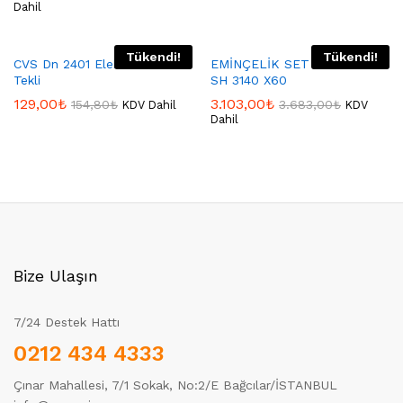
Dahil
Tükendi!
Tükendi!
CVS Dn 2401 Elektrikli Ocak
EMİNÇELİK SET ÜSTÜ OCAK
Tekli
SH 3140 X60
129,00
₺
3.103,00
₺
154,80
₺
3.683,00
₺
KDV Dahil
KDV
Dahil
Bize Ulaşın
7/24 Destek Hattı
0212 434 4333
Çınar Mahallesi, 7/1 Sokak, No:2/E Bağcılar/İSTANBUL