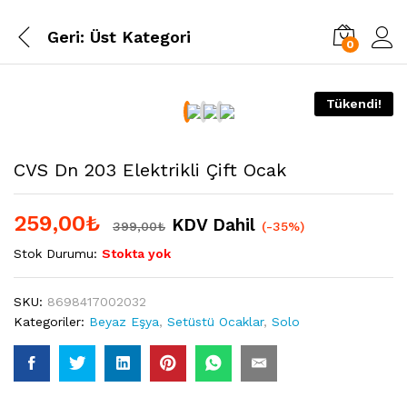
Geri:
Üst Kategori
0
Tükendi!
CVS Dn 203 Elektrikli Çift Ocak
259,00
₺
KDV Dahil
399,00
₺
(-35%)
Stok Durumu:
Stokta yok
SKU:
8698417002032
Kategoriler:
Beyaz Eşya
,
Setüstü Ocaklar
,
Solo