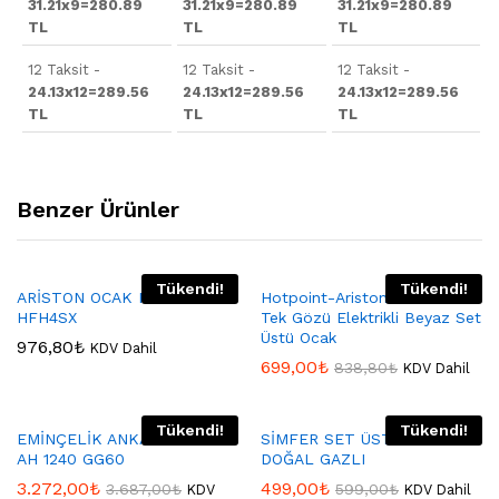
31.21x9=280.89
31.21x9=280.89
31.21x9=280.89
TL
TL
TL
12 Taksit -
12 Taksit -
12 Taksit -
24.13x12=289.56
24.13x12=289.56
24.13x12=289.56
TL
TL
TL
Benzer Ürünler
Tükendi!
Tükendi!
ARİSTON OCAK F083585
Hotpoint-Ariston HFH3SW
HFH4SX
Tek Gözü Elektrikli Beyaz Set
Üstü Ocak
976,80
₺
KDV Dahil
699,00
₺
838,80
₺
KDV Dahil
Tükendi!
Tükendi!
EMİNÇELİK ANKASTRE OCAK
SİMFER SET ÜSTÜ 3010 –
AH 1240 GG60
DOĞAL GAZLI
3.272,00
₺
499,00
₺
3.687,00
₺
599,00
₺
KDV
KDV Dahil