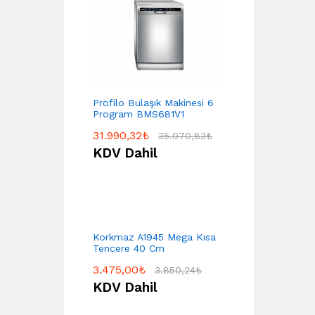
Profilo Bulaşık Makinesi 6
Program BMS681V1
31.990,32
₺
35.070,83
₺
KDV Dahil
Korkmaz A1945 Mega Kısa
Tencere 40 Cm
3.475,00
₺
3.850,24
₺
KDV Dahil