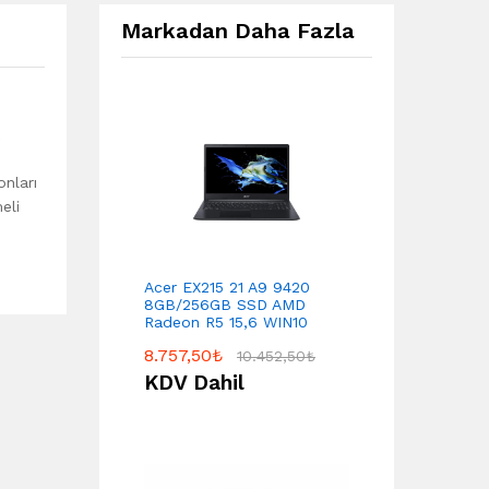
Markadan Daha Fazla
onları
eli
Acer EX215 21 A9 9420
8GB/256GB SSD AMD
Radeon R5 15,6 WIN10
8.757,50
₺
10.452,50
₺
KDV Dahil