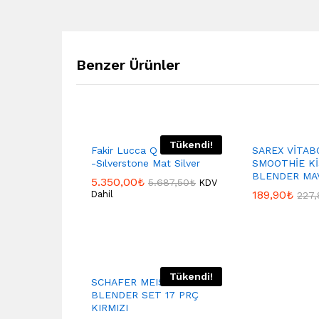
Benzer Ürünler
Tükendi!
Fakir Lucca Q Blender Seti
SAREX VİTAB
-Sılverstone Mat Silver
SMOOTHİE Kİ
BLENDER MAV
5.350,00
₺
5.687,50
₺
KDV
189,90
₺
Dahil
227,
Tükendi!
SCHAFER MEISTER MULTI
BLENDER SET 17 PRÇ
KIRMIZI