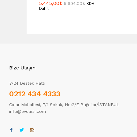
5.445,00
₺
5.694,00
₺
KDV
Dahil
Bize Ulaşın
7/24 Destek Hattı
0212 434 4333
Çınar Mahallesi, 7/1 Sokak, No:2/E Bağcılar/İSTANBUL
info@evcarsi.com