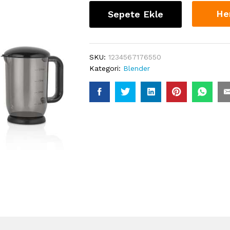
He
Sepete Ekle
SKU:
1234567176550
Kategori:
Blender