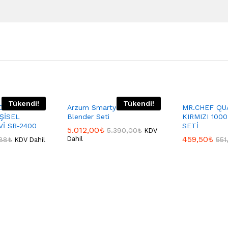
Tükendi!
Tükendi!
OX
Arzum Smarty Neo El
MR.CHEF QU
ŞİSEL
Blender Seti
KIRMIZI 100
İ SR-2400
SETİ
5.012,00
₺
5.390,00
₺
KDV
459,50
₺
Dahil
88
₺
551
KDV Dahil