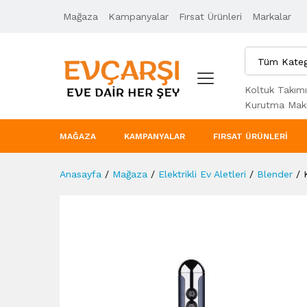
Mağaza
Ürün Açıklaması
Kampanyalar
Taksit Seçenekleri
Fırsat Ürünleri
Markalar
Tüm Kateg
Koltuk Takımı
Kurutma Maki
MAĞAZA
KAMPANYALAR
FIRSAT ÜRÜNLERI
Anasayfa
/
Mağaza
/
Elektrikli Ev Aletleri
/
Blender
/