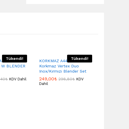
Tükendi!
Tükendi!
ADRO ROUGE
KORKMAZ A444-04
0 W BLENDER
Korkmaz Vertex Duo
Inox/Kırmızı Blender Set
249,00
₺
,40
₺
298,80
₺
KDV Dahil
KDV
Dahil