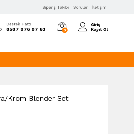
6.455,00
₺
Sepete Ekle
KDV Dahil
Sipariş Takibi
Sorular
İletişim
Destek Hattı
Giriş
0507 076 07 63
Kayıt Ol
0
ra/Krom Blender Set