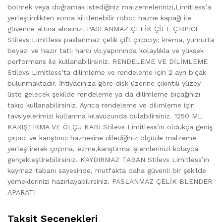
bölmek veya doğramak istediğiniz malzemelerinizi,Limitless’a
yerleştirdikten sonra kilitlenebilir robot hazne kapağı ile
güvence altına alırsınız. PASLANMAZ ÇELİK ÇİFT ÇIRPICI
Stilevs Limitless paslanmaz çelik çift çırpıcıyı; krema, yumurta
beyazı ve hazır tatlı harcı vb.yapımında kolaylıkla ve yüksek
performans ile kullanabilirsiniz. RENDELEME VE DİLİMLEME
Stilevs Limitless’ta dilimleme ve rendeleme için 2 ayrı bıçak
bulunmaktadır. İhtiyacınıza göre disk üzerine çıkıntılı yüzey
üste gelecek şekilde rendeleme ya da dilimleme bıçağınızı
takıp kullanabilirsiniz. Ayrıca rendeleme ve dilimleme için
tavsiyelerimizi kullanma kılavuzunda bulabilirsiniz. 1250 ML
KARIŞTIRMA VE ÖLÇÜ KABI Stilevs Limitless’ın oldukça geniş
çırpıcı ve karıştırıcı haznesine dilediğiniz ölçüde malzeme
yerleştirerek çırpma, ezme,karıştırma işlemlerinizi kolayca
gerçekleştirebilirsiniz. KAYDIRMAZ TABAN Stilevs Limitless’ın
kaymaz tabanı sayesinde, mutfakta daha güvenli bir şekilde
yemeklerinizi hazırlayabilirsiniz. PASLANMAZ ÇELİK BLENDER
APARATI
Taksit Seçenekleri