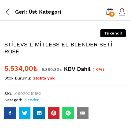
Geri:
Üst Kategori
0
Tükendi!
STİLEVS LİMİTLESS EL BLENDER SETİ
ROSE
5.534,00
₺
KDV Dahil
5.880,80
₺
(-6%)
Stok Durumu:
Stokta yok
SKU:
06020010182
Kategori:
Blender