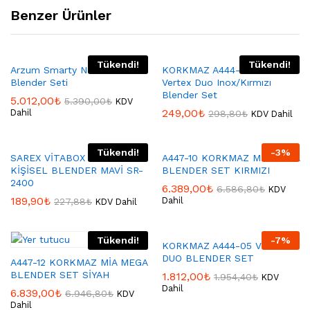
Benzer Ürünler
Tükendi!
Tükendi!
Arzum Smarty Neo El
KORKMAZ A444-04 Korkmaz
Blender Seti
Vertex Duo Inox/Kırmızı
Blender Set
5.012,00
₺
5.390,00
₺
KDV
249,00
₺
Dahil
298,80
₺
KDV Dahil
Tükendi!
-
3
%
SAREX VİTABOX SMOOTHİE
A447-10 KORKMAZ MİA MEGA
KİŞİSEL BLENDER MAVİ SR-
BLENDER SET KIRMIZI
2400
6.389,00
₺
6.586,80
₺
KDV
189,90
₺
Dahil
227,88
₺
KDV Dahil
Tükendi!
-
7
%
KORKMAZ A444-05 VERTEX
DUO BLENDER SET
A447-12 KORKMAZ MİA MEGA
BLENDER SET SİYAH
1.812,00
₺
1.954,40
₺
KDV
Dahil
6.839,00
₺
6.946,80
₺
KDV
Dahil