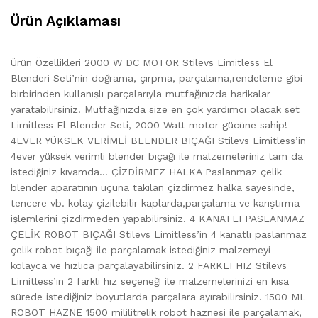
Ürün Açıklaması
Ürün Özellikleri 2000 W DC MOTOR Stilevs Limitless El
Blenderi Seti’nin doğrama, çırpma, parçalama,rendeleme gibi
birbirinden kullanışlı parçalarıyla mutfağınızda harikalar
yaratabilirsiniz. Mutfağınızda size en çok yardımcı olacak set
Limitless El Blender Seti, 2000 Watt motor gücüne sahip!
4EVER YÜKSEK VERİMLİ BLENDER BIÇAĞI Stilevs Limitless’in
4ever yüksek verimli blender bıçağı ile malzemeleriniz tam da
istediğiniz kıvamda… ÇİZDİRMEZ HALKA Paslanmaz çelik
blender aparatının uçuna takılan çizdirmez halka sayesinde,
tencere vb. kolay çizilebilir kaplarda,parçalama ve karıştırma
işlemlerini çizdirmeden yapabilirsiniz. 4 KANATLI PASLANMAZ
ÇELİK ROBOT BIÇAĞI Stilevs Limitless’in 4 kanatlı paslanmaz
çelik robot bıçağı ile parçalamak istediğiniz malzemeyi
kolayca ve hızlıca parçalayabilirsiniz. 2 FARKLI HIZ Stilevs
Limitless’ın 2 farklı hız seçeneği ile malzemelerinizi en kısa
sürede istediğiniz boyutlarda parçalara ayırabilirsiniz. 1500 ML
ROBOT HAZNE 1500 mililitrelik robot haznesi ile parçalamak,