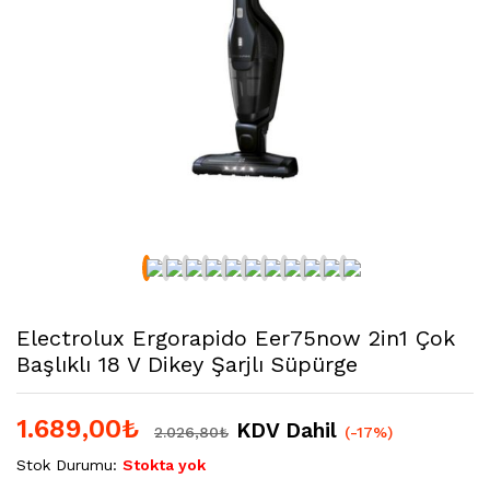
Electrolux Ergorapido Eer75now 2in1 Çok
Başlıklı 18 V Dikey Şarjlı Süpürge
1.689,00
₺
KDV Dahil
2.026,80
₺
(-17%)
Stok Durumu:
Stokta yok