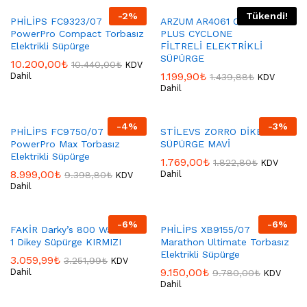
-
2
%
Tükendi!
PHİLİPS FC9323/07
ARZUM AR4061 OLİMPİA
PowerPro Compact Torbasız
PLUS CYCLONE
Elektrikli Süpürge
FİLTRELİ ELEKTRİKLİ
SÜPÜRGE
10.200,00
₺
10.440,00
₺
KDV
1.199,90
₺
Dahil
1.439,88
₺
KDV
Dahil
-
4
%
-
3
%
PHİLİPS FC9750/07
STİLEVS ZORRO DİKEY
PowerPro Max Torbasız
SÜPÜRGE MAVİ
Elektrikli Süpürge
1.769,00
₺
1.822,80
₺
KDV
8.999,00
₺
Dahil
9.398,80
₺
KDV
Dahil
-
6
%
-
6
%
FAKİR Darky’s 800 Watt 2 In
PHİLİPS XB9155/07
1 Dikey Süpürge KIRMIZI
Marathon Ultimate Torbasız
Elektrikli Süpürge
3.059,99
₺
3.251,99
₺
KDV
9.150,00
₺
Dahil
9.780,00
₺
KDV
Dahil