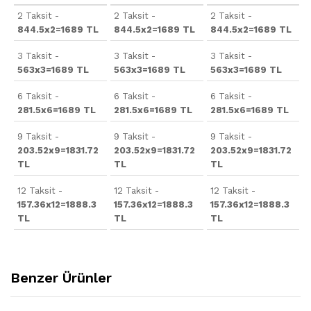
2 Taksit -
2 Taksit -
2 Taksit -
844.5x2=1689 TL
844.5x2=1689 TL
844.5x2=1689 TL
3 Taksit -
3 Taksit -
3 Taksit -
563x3=1689 TL
563x3=1689 TL
563x3=1689 TL
6 Taksit -
6 Taksit -
6 Taksit -
281.5x6=1689 TL
281.5x6=1689 TL
281.5x6=1689 TL
9 Taksit -
9 Taksit -
9 Taksit -
203.52x9=1831.72
203.52x9=1831.72
203.52x9=1831.72
TL
TL
TL
12 Taksit -
12 Taksit -
12 Taksit -
157.36x12=1888.3
157.36x12=1888.3
157.36x12=1888.3
TL
TL
TL
Benzer Ürünler