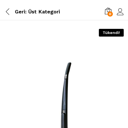
Geri:
Üst Kategori
0
Tükendi!