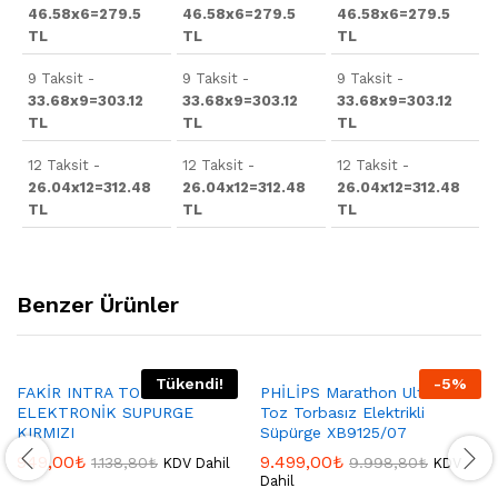
46.58x6=279.5
46.58x6=279.5
46.58x6=279.5
TL
TL
TL
9 Taksit -
9 Taksit -
9 Taksit -
33.68x9=303.12
33.68x9=303.12
33.68x9=303.12
TL
TL
TL
12 Taksit -
12 Taksit -
12 Taksit -
26.04x12=312.48
26.04x12=312.48
26.04x12=312.48
TL
TL
TL
Benzer Ürünler
Tükendi!
-
5
%
FAKİR INTRA TOZ TORBASIZ
PHİLİPS Marathon Ultimate
ELEKTRONİK SUPURGE
Toz Torbasız Elektrikli
KIRMIZI
Süpürge XB9125/07
949,00
₺
9.499,00
₺
1.138,80
₺
9.998,80
₺
KDV Dahil
KDV
Dahil