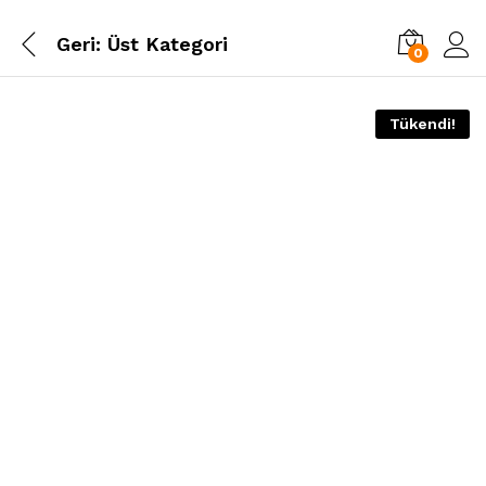
Geri:
Üst Kategori
0
Tükendi!