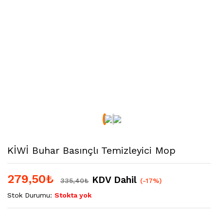
KİWİ Buhar Basınçlı Temizleyici Mop
279,50
₺
KDV Dahil
335,40
₺
(-17%)
Stok Durumu:
Stokta yok