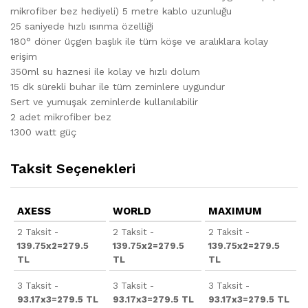
mikrofiber bez hediyeli) 5 metre kablo uzunluğu
25 saniyede hızlı ısınma özelliği
180° döner üçgen başlık ile tüm köşe ve aralıklara kolay
erişim
350ml su haznesi ile kolay ve hızlı dolum
15 dk sürekli buhar ile tüm zeminlere uygundur
Sert ve yumuşak zeminlerde kullanılabilir
2 adet mikrofiber bez
1300 watt güç
Taksit Seçenekleri
AXESS
WORLD
MAXIMUM
2 Taksit -
2 Taksit -
2 Taksit -
139.75x2=279.5
139.75x2=279.5
139.75x2=279.5
TL
TL
TL
3 Taksit -
3 Taksit -
3 Taksit -
93.17x3=279.5 TL
93.17x3=279.5 TL
93.17x3=279.5 TL