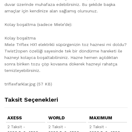
duvar üzerinde muhafaza edebilirsiniz. Bu şekilde başka
amaçlar için kendinize alan sağlamış olursunuz.
Kolay boşaltma (sadece Miele’de):
Kolay boşaltma
Miele Triflex HX1 elektrikli süpürgenizin toz haznesi mi doldu?
Twist2open özelliği sayesinde tek bir döndürme hareketi ile
hazneyi kolayca boşaltabilirsiniz. Hazne hemen açıldıktan
sonra biriken tozu çöp kovasına dökerek hazneyi rahatça
temizleyebilirsiniz.
triflexfarklar.jpg (57 KB)
Taksit Seçenekleri
AXESS
WORLD
MAXIMUM
2 Taksit -
2 Taksit -
2 Taksit -