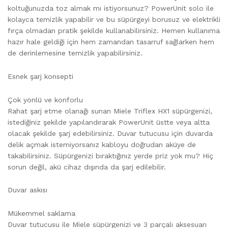
koltuğunuzda toz almak mı istiyorsunuz? PowerUnit solo ile
kolayca temizlik yapabilir ve bu süpürgeyi borusuz ve elektrikli
fırça olmadan pratik şekilde kullanabilirsiniz. Hemen kullanıma
hazır hale geldiği için hem zamandan tasarruf sağlarken hem
de derinlemesine temizlik yapabilirsiniz.
Esnek şarj konsepti
Çok yönlü ve konforlu
Rahat şarj etme olanağı sunan Miele Triflex HX1 süpürgenizi,
istediğiniz şekilde yapılandırarak PowerUnit üstte veya altta
olacak şekilde şarj edebilirsiniz. Duvar tutucusu için duvarda
delik açmak istemiyorsanız kabloyu doğrudan aküye de
takabilirsiniz. Süpürgenizi bıraktığınız yerde priz yok mu? Hiç
sorun değil, akü cihaz dışında da şarj edilebilir.
Duvar askısı
Mükemmel saklama
Duvar tutucusu ile Miele süpürgenizi ve 3 parçalı aksesuarı