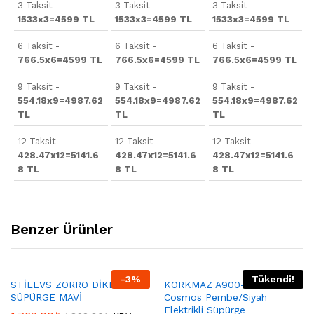
3 Taksit -
3 Taksit -
3 Taksit -
1533x3=4599 TL
1533x3=4599 TL
1533x3=4599 TL
6 Taksit -
6 Taksit -
6 Taksit -
766.5x6=4599 TL
766.5x6=4599 TL
766.5x6=4599 TL
9 Taksit -
9 Taksit -
9 Taksit -
554.18x9=4987.62
554.18x9=4987.62
554.18x9=4987.62
TL
TL
TL
12 Taksit -
12 Taksit -
12 Taksit -
428.47x12=5141.6
428.47x12=5141.6
428.47x12=5141.6
8 TL
8 TL
8 TL
Benzer Ürünler
-
3
%
Tükendi!
STİLEVS ZORRO DİKEY
KORKMAZ A900-03 Korkmaz
SÜPÜRGE MAVİ
Cosmos Pembe/Siyah
Elektrikli Süpürge