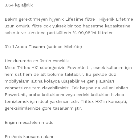
3,64 kg ağırlık
Bakım gerektirmeyen hijyenik LifeTime filtre : Hijyenik Lifetime
uzun ömürlü filtre çok yüksek bir toz hapsetme kapasitesine
sahiptir ve tüm ince partiküllerin % 99,98’ini filtreler
3’ü 1 Arada Tasarım (sadece Miele’de)
Her durumda en üstün esneklik
Miele Triflex HX1 süpürgenizin PowerUnit’i, esnek kullanım için
hem üst hem de alt bölüme takılabilir. Bu şekilde düz
mobilyaların altına kolayca ulaşabilir ve geniş alanları
zahmetsizce temizleyebilirsiniz. Tek başına da kullanılabilen
PowerUnit, araba koltuklarını veya evdeki koltukları hızlıca
temizlemek için ideal yardımcınızdır. Triflex HX1’in konsepti,
gereksinimlerinize göre tasarlanmıştır.
Erişim mesafeleri modu
En geniş kapsama alanı