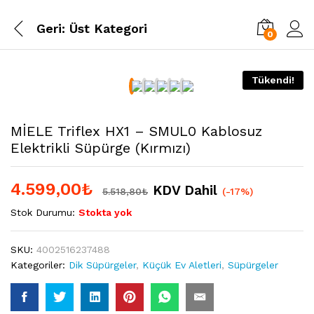
Geri:
Üst Kategori
0
Tükendi!
MİELE Triflex HX1 – SMUL0 Kablosuz
Elektrikli Süpürge (Kırmızı)
4.599,00
₺
KDV Dahil
5.518,80
₺
(-17%)
Stok Durumu:
Stokta yok
SKU:
4002516237488
Kategoriler:
Dik Süpürgeler
,
Küçük Ev Aletleri
,
Süpürgeler