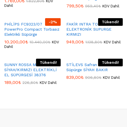
1.769,00
₺
1.822,80
₺
KDV
799,50
₺
Dahil
959,40
₺
KDV Dahil
-
2
%
Tükendi!
PHİLİPS FC9323/07
FAKİR INTRA TOZ TORBASIZ
PowerPro Compact Torbasız
ELEKTRONİK SUPURGE
Elektrikli Süpürge
KIRMIZI
10.200,00
₺
949,00
₺
10.440,00
₺
1.138,80
₺
KDV
KDV Dahil
Dahil
Tükendi!
Tükendi!
SUNNY ROSSA MİNİ 700W
STİLEVS Safran Dik Elektrikli
SİYAH/KIRMIZI ELEKTRİKLİ
Süpürge SİYAH BAKIR
EL SÜPÜRGESİ 38376
839,00
₺
906,80
₺
KDV Dahil
189,00
₺
226,80
₺
KDV Dahil