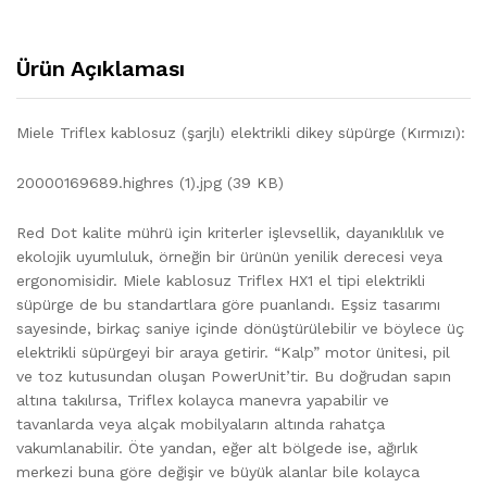
Ürün Açıklaması
Miele Triflex kablosuz (şarjlı) elektrikli dikey süpürge (Kırmızı):
20000169689.highres (1).jpg (39 KB)
Red Dot kalite mührü için kriterler işlevsellik, dayanıklılık ve
ekolojik uyumluluk, örneğin bir ürünün yenilik derecesi veya
ergonomisidir. Miele kablosuz Triflex HX1 el tipi elektrikli
süpürge de bu standartlara göre puanlandı. Eşsiz tasarımı
sayesinde, birkaç saniye içinde dönüştürülebilir ve böylece üç
elektrikli süpürgeyi bir araya getirir. “Kalp” motor ünitesi, pil
ve toz kutusundan oluşan PowerUnit’tir. Bu doğrudan sapın
altına takılırsa, Triflex kolayca manevra yapabilir ve
tavanlarda veya alçak mobilyaların altında rahatça
vakumlanabilir. Öte yandan, eğer alt bölgede ise, ağırlık
merkezi buna göre değişir ve büyük alanlar bile kolayca