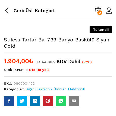
Geri:
Üst Kategori
0
Tükendi!
Stilevs Tartar Ba-739 Banyo Baskülü Siyah
Gold
1.904,00
₺
KDV Dahil
1.944,80
₺
(-2%)
Stok Durumu:
Stokta yok
SKU:
0602001452
Kategoriler:
Diğer Elektronik Ürünler
,
Elektronik