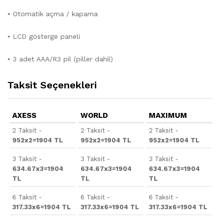
• Otomatik açma / kapama
• LCD gösterge paneli
• 3 adet AAA/R3 pil (piller dahil)
Taksit Seçenekleri
AXESS
WORLD
MAXIMUM
2 Taksit -
2 Taksit -
2 Taksit -
952x2=1904 TL
952x2=1904 TL
952x2=1904 TL
3 Taksit -
3 Taksit -
3 Taksit -
634.67x3=1904
634.67x3=1904
634.67x3=1904
TL
TL
TL
6 Taksit -
6 Taksit -
6 Taksit -
317.33x6=1904 TL
317.33x6=1904 TL
317.33x6=1904 TL