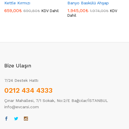
Kettle Kırmızı
Banyo Baskülü Ahşap
659,00
₺
1.945,00
₺
690,80
₺
1.974,00
₺
KDV Dahil
KDV
Dahil
Bize Ulaşın
7/24 Destek Hattı
0212 434 4333
Çınar Mahallesi, 7/1 Sokak, No:2/E Bağcılar/İSTANBUL
info@evcarsi.com