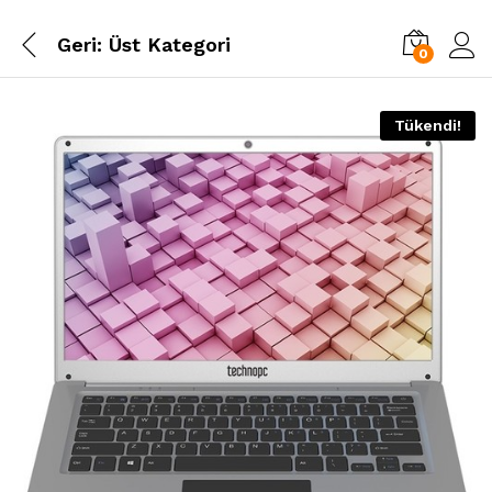
Geri:
Üst Kategori
0
Tükendi!