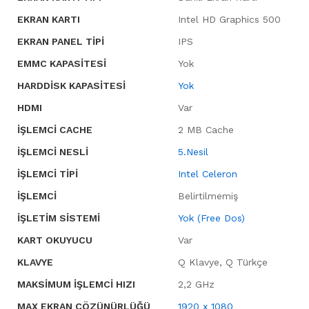
EKRAN KARTI
Intel HD Graphics 500
EKRAN PANEL TIPI
IPS
EMMC KAPASITESI
Yok
HARDDISK KAPASITESI
Yok
HDMI
Var
İŞLEMCI CACHE
2 MB Cache
İŞLEMCI NESLI
5.Nesil
İŞLEMCI TIPI
Intel Celeron
İŞLEMCI
Belirtilmemiş
İŞLETIM SISTEMI
Yok (Free Dos)
KART OKUYUCU
Var
KLAVYE
Q Klavye, Q Türkçe
MAKSIMUM İŞLEMCI HIZI
2,2 GHz
MAX EKRAN ÇÖZÜNÜRLÜĞÜ
1920 x 1080