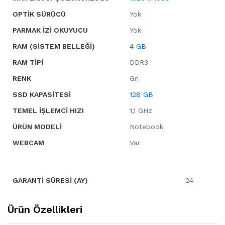
OPTIK SÜRÜCÜ
Yok
PARMAK İZI OKUYUCU
Yok
RAM (SISTEM BELLEĞI)
4 GB
RAM TIPI
DDR3
RENK
Gri
SSD KAPASITESI
128 GB
TEMEL İŞLEMCI HIZI
1,1 GHz
ÜRÜN MODELI
Notebook
WEBCAM
Var
GARANTI SÜRESI (AY)
24
Ürün Özellikleri