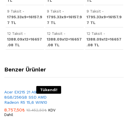
TL
TL
TL
9 Taksit -
9 Taksit -
9 Taksit -
1795.33x9=16157.9
1795.33x9=16157.9
1795.33x9=16157.9
7 TL
7 TL
7 TL
12 Taksit -
12 Taksit -
12 Taksit -
1388.09x12=16657
1388.09x12=16657
1388.09x12=16657
.08 TL
.08 TL
.08 TL
Benzer Ürünler
Tükendi!
Acer EX215 21 A9 9420
8GB/256GB SSD AMD
Radeon R5 15,6 WIN10
8.757,50
₺
10.452,50
₺
KDV
Dahil