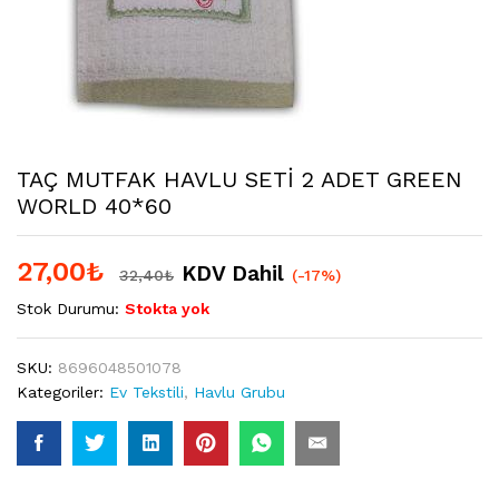
TAÇ MUTFAK HAVLU SETİ 2 ADET GREEN
WORLD 40*60
27,00
₺
KDV Dahil
32,40
₺
(-17%)
Stok Durumu:
Stokta yok
SKU:
8696048501078
Kategoriler:
Ev Tekstili
,
Havlu Grubu