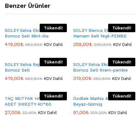
Benzer Ürünler
Tükendi!
Tükendi!
SOLEY Selva Ekonomik Aile
SOLEY Bienca Ekonomik
Bornoz Seti Mint-lila
Hamam Seti Yeşil-PEMBE
419,00
₺
259,00
₺
482,80
₺
290,80
₺
KDV Dahil
KDV Dahil
Tükendi!
Tükendi!
SOLEY Selva Bej Pembe Aile
SOLEY Selva Ekonomik Aile
Bornoz Seti
Bornoz Seti Krem-pembe
419,00
₺
319,00
₺
482,80
₺
382,80
₺
KDV Dahil
KDV Dahil
Tükendi!
Tükendi!
TAÇ MUTFAK HAVLU SETİ 2
Özdilek Mathis 4’Lü Havlu
ADET SWEETY 40*60
Beyaz-Gümüş
27,00
₺
91,00
₺
32,40
₺
109,20
₺
KDV Dahil
KDV Dahil