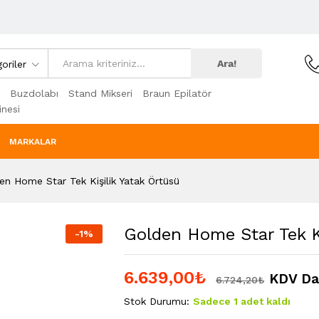
Ara!
oriler
Buzdolabı
Stand Mikseri
Braun Epilatör
nesi
MARKALAR
en Home Star Tek Kişilik Yatak Örtüsü
Golden Home Star Tek Ki
-
1
%
6.639,00
₺
KDV Da
6.724,20
₺
Stok Durumu:
Sadece 1 adet kaldı