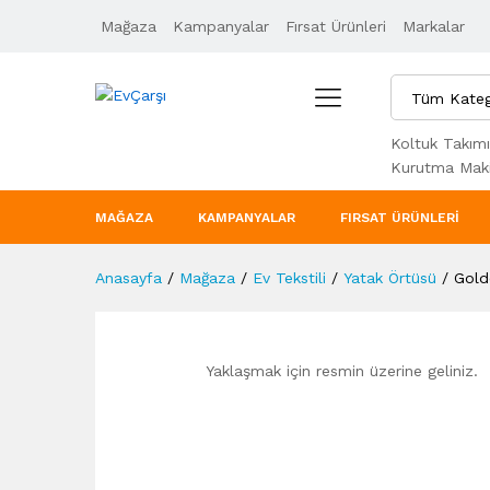
Mağaza
Ürün Özellikleri
Kampanyalar
Taksit Seçenekleri
Fırsat Ürünleri
Markalar
Tüm Kateg
Koltuk Takımı
Kurutma Maki
MAĞAZA
KAMPANYALAR
FIRSAT ÜRÜNLERI
Anasayfa
/
Mağaza
/
Ev Tekstili
/
Yatak Örtüsü
/
Gold
Yaklaşmak için resmin üzerine geliniz.