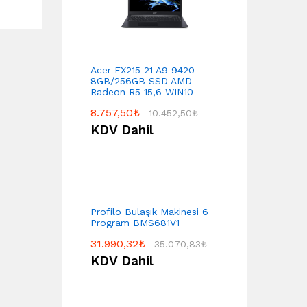
Acer EX215 21 A9 9420
8GB/256GB SSD AMD
Radeon R5 15,6 WIN10
8.757,50
₺
10.452,50
₺
KDV Dahil
Profilo Bulaşık Makinesi 6
Program BMS681V1
31.990,32
₺
35.070,83
₺
KDV Dahil