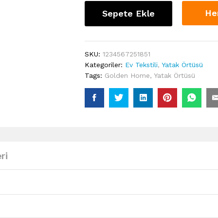
He
Sepete Ekle
SKU:
1234567251851
Kategoriler:
Ev Tekstili
,
Yatak Örtüsü
Tags:
Golden Home
,
Yatak Örtüsü
ri