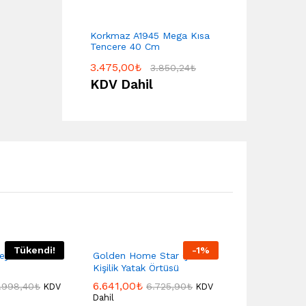
Korkmaz A1945 Mega Kısa
Tencere 40 Cm
3.475,00
₺
3.850,24
₺
KDV Dahil
Tükendi!
-
1
%
eyiz Seti
Golden Home Star Çift
Kişilik Yatak Örtüsü
6.641,00
₺
.998,40
₺
6.725,90
₺
KDV
KDV
Dahil