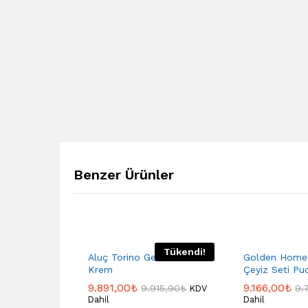
Benzer Ürünler
Tükendi!
Aluç Torino Gelin Seti
Golden Home 
Krem
Çeyiz Seti Pu
9.891,00
₺
9.166,00
₺
9.915,90
₺
9.
KDV
Dahil
Dahil