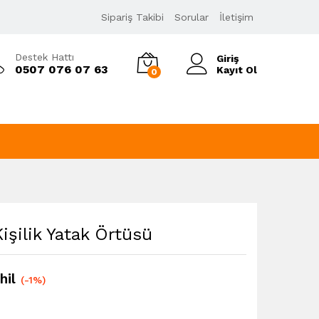
6.639,00
₺
Sipariş Takibi
Sorular
İletişim
Sepete Ekle
6.724,20
₺
KDV Dahil
Destek Hattı
Giriş
0507 076 07 63
Kayıt Ol
0
şilik Yatak Örtüsü
hil
(-1%)