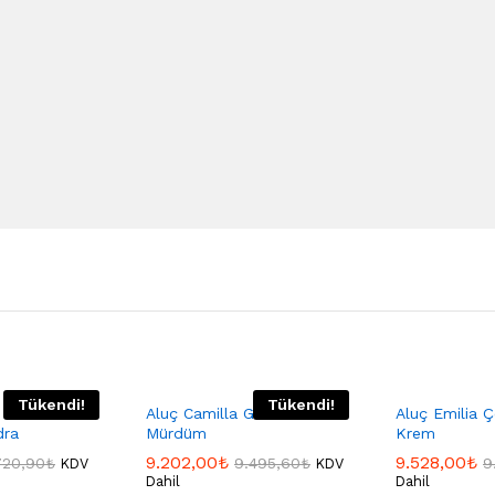
Tükendi!
Tükendi!
Valentina
Aluç Camilla Gelin Seti
Aluç Emilia Ç
dra
Mürdüm
Krem
9.202,00
₺
9.528,00
₺
720,90
₺
9.495,60
₺
9
KDV
KDV
Dahil
Dahil