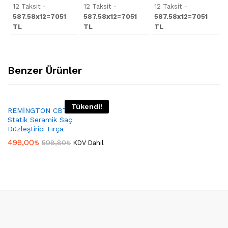
12 Taksit -
12 Taksit -
12 Taksit -
587.58x12=7051
587.58x12=7051
587.58x12=7051
TL
TL
TL
Benzer Ürünler
Tükendi!
REMİNGTON CB7400 Anti-
Statik Seramik Saç
Düzleştirici Fırça
499,00
₺
598,80
₺
KDV Dahil