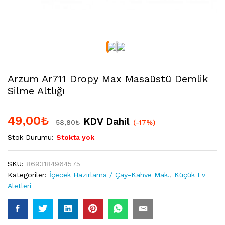
Arzum Ar711 Dropy Max Masaüstü Demlik
Silme Altlığı
49,00
₺
KDV Dahil
58,80
₺
(-17%)
Stok Durumu:
Stokta yok
SKU:
8693184964575
Kategoriler:
İçecek Hazırlama / Çay-Kahve Mak.
,
Küçük Ev
Aletleri