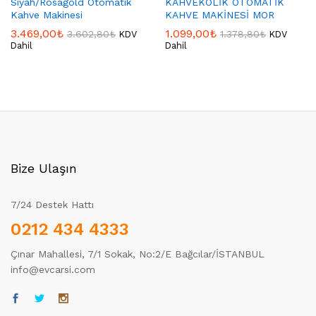
Siyah/Rosagold Otomatik
KAHVEKOLİK OTOMATİK
Kahve Makinesi
KAHVE MAKİNESİ MOR
3.469,00
₺
1.099,00
₺
3.602,80
₺
1.378,80
₺
KDV
KDV
Dahil
Dahil
Bize Ulaşın
7/24 Destek Hattı
0212 434 4333
Çınar Mahallesi, 7/1 Sokak, No:2/E Bağcılar/İSTANBUL
info@evcarsi.com