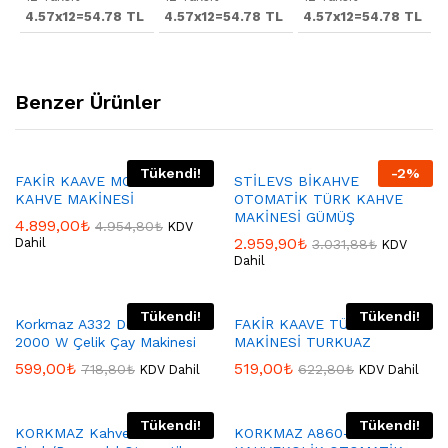
4.57x12=54.78 TL
4.57x12=54.78 TL
4.57x12=54.78 TL
Benzer Ürünler
Tükendi!
-
2
%
FAKİR KAAVE MONO BEYAZ
STİLEVS BİKAHVE
KAHVE MAKİNESİ
OTOMATİK TÜRK KAHVE
MAKİNESİ GÜMÜŞ
4.899,00
₺
4.954,80
₺
KDV
2.959,90
₺
Dahil
3.031,88
₺
KDV
Dahil
Tükendi!
Tükendi!
Korkmaz A332 Demiks Kırmızı
FAKİR KAAVE TÜRK KAHVE
2000 W Çelik Çay Makinesi
MAKİNESİ TURKUAZ
599,00
₺
519,00
₺
718,80
₺
622,80
₺
KDV Dahil
KDV Dahil
Tükendi!
Tükendi!
KORKMAZ Kahvekolik Twin
KORKMAZ A860-01