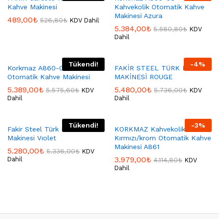
Kahve Makinesi
Kahvekolik Otomatik Kahve
Makinesi Azura
489,00
₺
526,80
₺
KDV Dahil
5.384,00
₺
5.580,80
₺
KDV
Dahil
Tükendi!
-
4
%
Korkmaz A860-01 Kahvekolik
FAKİR STEEL TÜRK KAHVE
Otomatik Kahve Makinesi
MAKİNESİ ROUGE
5.389,00
₺
5.480,00
₺
5.575,60
₺
5.736,00
₺
KDV
KDV
Dahil
Dahil
Tükendi!
-
3
%
Fakir Steel Türk Kahve
KORKMAZ Kahvekolik Twin
Makinesi Vıolet
Kırmızı/krom Otomatik Kahve
Makinesi A861
5.280,00
₺
5.336,00
₺
KDV
3.979,00
₺
Dahil
4.114,80
₺
KDV
Dahil