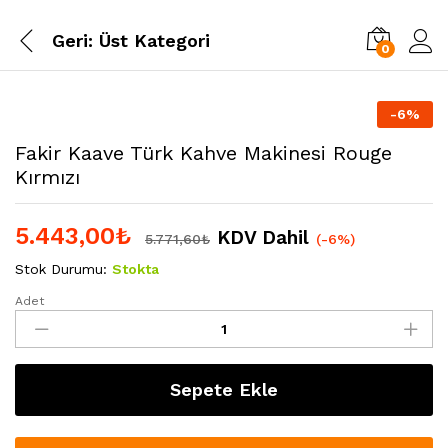
Geri:
Üst Kategori
0
-
6
%
Fakir Kaave Türk Kahve Makinesi Rouge
Kırmızı
5.443,00
₺
KDV Dahil
5.771,60
₺
(-6%)
Stok Durumu:
Stokta
Adet
Fakir
Kaave
Türk
Kahve
Sepete Ekle
Makinesi
Rouge
Kırmızı