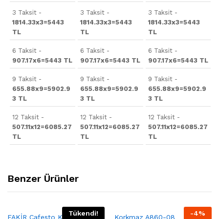
3 Taksit -
3 Taksit -
3 Taksit -
1814.33x3=5443
1814.33x3=5443
1814.33x3=5443
TL
TL
TL
6 Taksit -
6 Taksit -
6 Taksit -
907.17x6=5443 TL
907.17x6=5443 TL
907.17x6=5443 TL
9 Taksit -
9 Taksit -
9 Taksit -
655.88x9=5902.9
655.88x9=5902.9
655.88x9=5902.9
3 TL
3 TL
3 TL
12 Taksit -
12 Taksit -
12 Taksit -
507.11x12=6085.27
507.11x12=6085.27
507.11x12=6085.27
TL
TL
TL
Benzer Ürünler
Tükendi!
-
4
%
FAKİR Cafesto Kırmızı Türk
Korkmaz A860-08