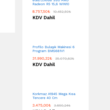
8GB/256GB SSD AMD
Radeon R5 15,6 WIN10
8.757,50
₺
10.452,50
₺
KDV Dahil
Profilo Bulaşık Makinesi 6
Program BMS681V1
31.990,32
₺
35.070,83
₺
KDV Dahil
Korkmaz A1945 Mega Kısa
Tencere 40 Cm
3.475,00
₺
3.850,24
₺