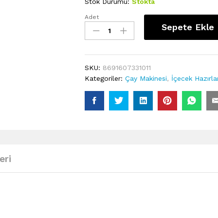
Stok Durumu:
Stokta
Adet
KORKMAZ
Sepete Ekle
A331-
01
Korkmaz
Çaytema
SKU:
8691607331011
Lavanta/Krom
Kategoriler:
Çay Makinesi
,
İçecek Hazırl
Elektrikli
Çaydanlık
quantity
eri