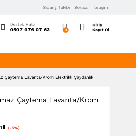
3.329,90
₺
Sipariş Takibi
Sorular
İletişim
Sepete Ekle
3.515,88
₺
KDV Dahil
Destek Hattı
Giriş
0507 076 07 63
Kayıt Ol
0
 Çaytema Lavanta/Krom Elektrikli Çaydanlık
maz Çaytema Lavanta/Krom
il
(-5%)