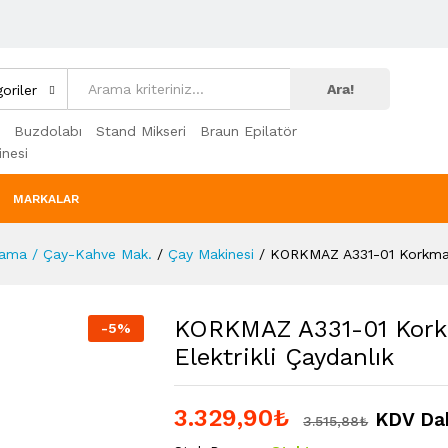
Ara!
oriler
Buzdolabı
Stand Mikseri
Braun Epilatör
nesi
MARKALAR
lama / Çay-Kahve Mak.
/
Çay Makinesi
/
KORKMAZ A331-01 Korkmaz
KORKMAZ A331-01 Kork
-
5
%
Elektrikli Çaydanlık
3.329,90
₺
KDV Dah
3.515,88
₺