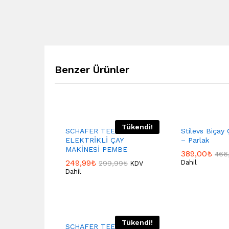
Benzer Ürünler
Tükendi!
SCHAFER TEEFAN
Stilevs Biçay
ELEKTRİKLİ ÇAY
– Parlak
MAKİNESİ PEMBE
389,00
₺
466
249,99
₺
Dahil
299,99
₺
KDV
Dahil
Tükendi!
SCHAFER TEEFAN