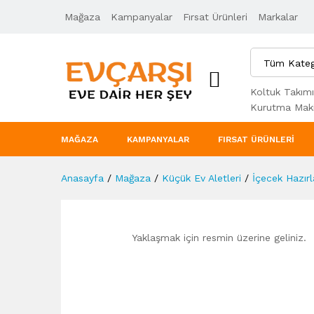
Mağaza
Ürün Açıklaması
Kampanyalar
Taksit Seçenekleri
Fırsat Ürünleri
Markalar
Tüm Kateg
Koltuk Takımı
Kurutma Maki
MAĞAZA
KAMPANYALAR
FIRSAT ÜRÜNLERI
Anasayfa
/
Mağaza
/
Küçük Ev Aletleri
/
İçecek Hazır
Yaklaşmak için resmin üzerine geliniz.