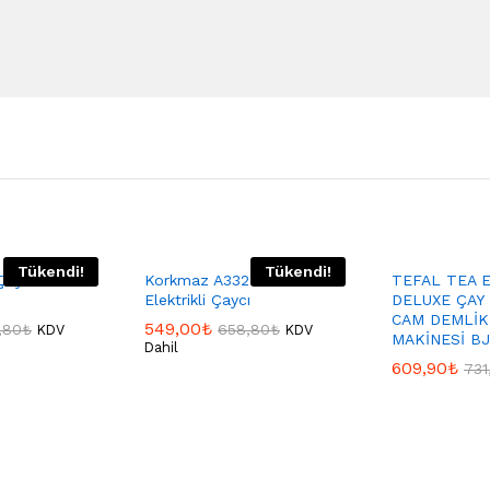
Tükendi!
Tükendi!
 Çay Makinesi
Korkmaz A332-02 Demiks
TEFAL TEA 
Elektrikli Çaycı
DELUXE ÇAY
CAM DEMLİK
549,00
₺
,80
₺
658,80
₺
KDV
KDV
MAKİNESİ B
Dahil
609,90
₺
731