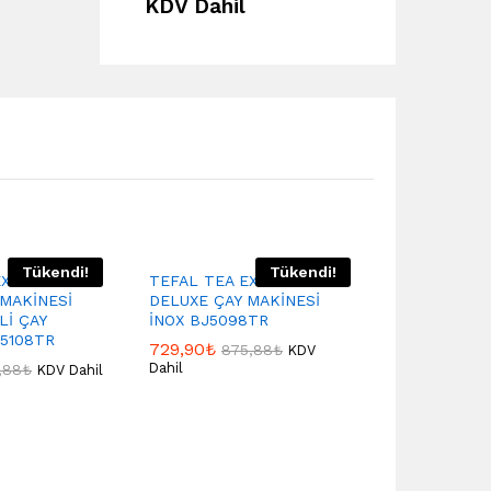
KDV Dahil
Tükendi!
Tükendi!
EXPERT
TEFAL TEA EXPERT
 MAKİNESİ
DELUXE ÇAY MAKİNESİ
Lİ ÇAY
İNOX BJ5098TR
J5108TR
729,90
₺
875,88
₺
KDV
Dahil
,88
₺
KDV Dahil