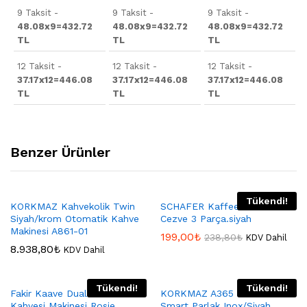
9 Taksit -
9 Taksit -
9 Taksit -
48.08x9=432.72
48.08x9=432.72
48.08x9=432.72
TL
TL
TL
12 Taksit -
12 Taksit -
12 Taksit -
37.17x12=446.08
37.17x12=446.08
37.17x12=446.08
TL
TL
TL
Benzer Ürünler
Tükendi!
KORKMAZ Kahvekolik Twin
SCHAFER Kaffeefan Elektrikli
Siyah/krom Otomatik Kahve
Cezve 3 Parça.siyah
Makinesi A861-01
199,00
₺
238,80
₺
KDV Dahil
8.938,80
₺
KDV Dahil
Tükendi!
Tükendi!
Fakir Kaave Dual Pro Türk
KORKMAZ A365 Korkmaz
Kahvesi Makinesi Rosie
Smart Parlak Inox/Siyah