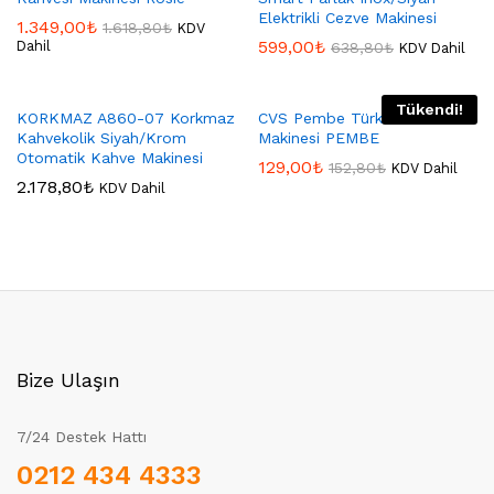
Elektrikli Cezve Makinesi
1.349,00
₺
1.618,80
₺
KDV
599,00
₺
Dahil
638,80
₺
KDV Dahil
Tükendi!
KORKMAZ A860-07 Korkmaz
CVS Pembe Türk Kahve
Kahvekolik Siyah/Krom
Makinesi PEMBE
Otomatik Kahve Makinesi
129,00
₺
152,80
₺
KDV Dahil
2.178,80
₺
KDV Dahil
Bize Ulaşın
7/24 Destek Hattı
0212 434 4333