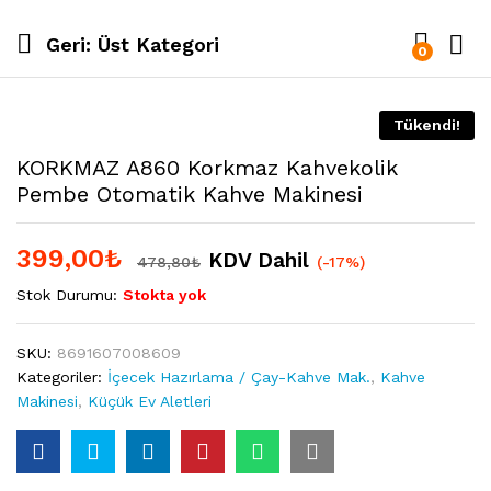
Geri:
Üst Kategori
0
Tükendi!
KORKMAZ A860 Korkmaz Kahvekolik
Pembe Otomatik Kahve Makinesi
399,00
₺
KDV Dahil
478,80
₺
(-17%)
Stok Durumu:
Stokta yok
SKU:
8691607008609
Kategoriler:
İçecek Hazırlama / Çay-Kahve Mak.
,
Kahve
Makinesi
,
Küçük Ev Aletleri