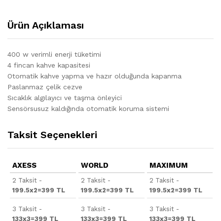
Ürün Açıklaması
400 w verimli enerji tüketimi
4 fincan kahve kapasitesi
Otomatik kahve yapma ve hazır olduğunda kapanma
Paslanmaz çelik cezve
Sıcaklık algılayıcı ve taşma önleyici
Sensörsusuz kaldığında otomatik koruma sistemi
Taksit Seçenekleri
AXESS
WORLD
MAXIMUM
2 Taksit -
2 Taksit -
2 Taksit -
199.5x2=399 TL
199.5x2=399 TL
199.5x2=399 TL
3 Taksit -
3 Taksit -
3 Taksit -
133x3=399 TL
133x3=399 TL
133x3=399 TL