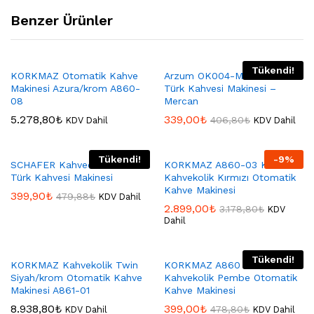
Benzer Ürünler
Tükendi!
KORKMAZ Otomatik Kahve
Arzum OK004-MC Okka Minio
Makinesi Azura/krom A860-
Türk Kahvesi Makinesi –
08
Mercan
5.278,80
₺
339,00
₺
406,80
₺
KDV Dahil
KDV Dahil
Tükendi!
-
9
%
SCHAFER Kahvecim GUL01
KORKMAZ A860-03 Korkmaz
Türk Kahvesi Makinesi
Kahvekolik Kırmızı Otomatik
Kahve Makinesi
399,90
₺
479,88
₺
KDV Dahil
2.899,00
₺
3.178,80
₺
KDV
Dahil
Tükendi!
KORKMAZ Kahvekolik Twin
KORKMAZ A860 Korkmaz
Siyah/krom Otomatik Kahve
Kahvekolik Pembe Otomatik
Makinesi A861-01
Kahve Makinesi
8.938,80
₺
399,00
₺
478,80
₺
KDV Dahil
KDV Dahil