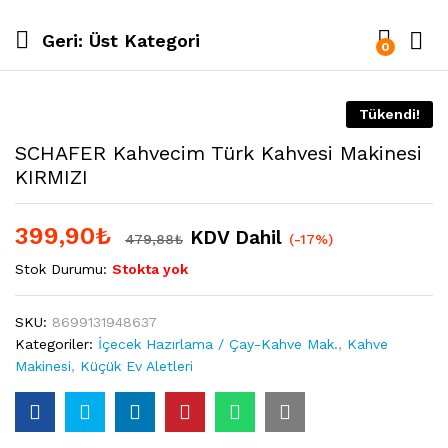
Geri:
Üst Kategori
0
Tükendi!
SCHAFER Kahvecim Türk Kahvesi Makinesi
KIRMIZI
399,90
₺
KDV Dahil
479,88
₺
(-17%)
Stok Durumu:
Stokta yok
SKU:
8699131948637
Kategoriler:
İçecek Hazırlama / Çay-Kahve Mak.
,
Kahve
Makinesi
,
Küçük Ev Aletleri