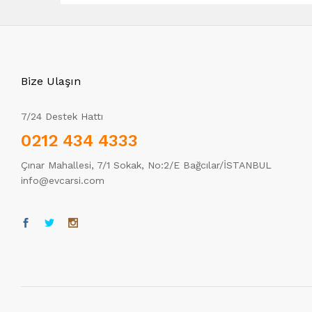
Bize Ulaşın
7/24 Destek Hattı
0212 434 4333
Çınar Mahallesi, 7/1 Sokak, No:2/E Bağcılar/İSTANBUL
info@evcarsi.com
Tek Tıkla Ödeme Kolaylığı