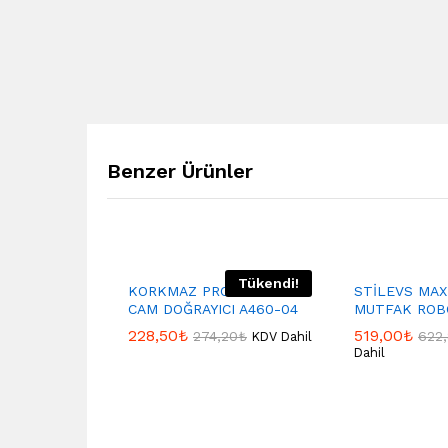
Benzer Ürünler
Tükendi!
KORKMAZ PRO MAGİC
STİLEVS MAX
CAM DOĞRAYICI A460-04
MUTFAK ROB
228,50
₺
519,00
₺
274,20
₺
622
KDV Dahil
Dahil