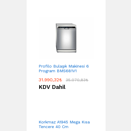
Profilo Bulaşık Makinesi 6
Program BMS681V1
31.990,32
₺
35.070,83
₺
KDV Dahil
Korkmaz A1945 Mega Kısa
Tencere 40 Cm