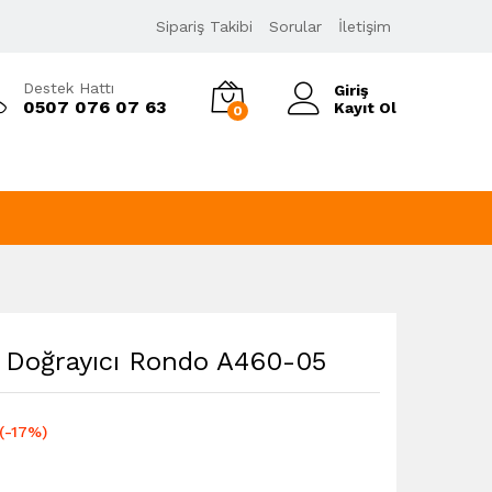
299,00
₺
Sipariş Takibi
Sorular
İletişim
358,80
₺
KDV Dahil
Destek Hattı
Giriş
0507 076 07 63
Kayıt Ol
0
Doğrayıcı Rondo A460-05
(-17%)