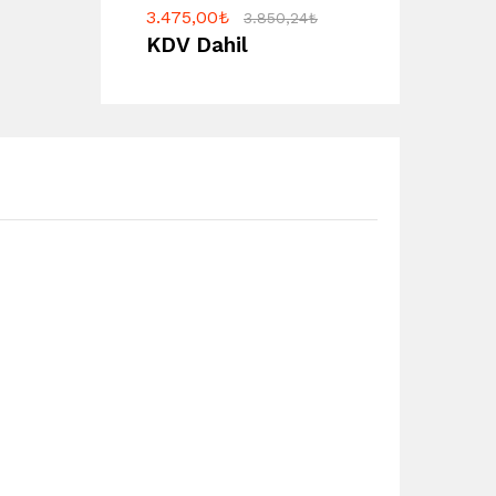
3.475,00
₺
3.850,24
₺
KDV Dahil