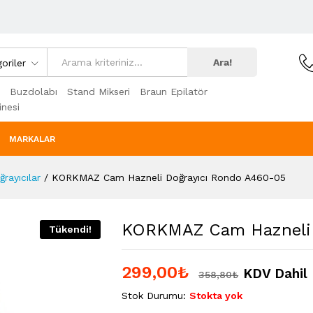
Ara!
oriler
Buzdolabı
Stand Mikseri
Braun Epilatör
nesi
MARKALAR
rayıcılar
/
KORKMAZ Cam Hazneli Doğrayıcı Rondo A460-05
KORKMAZ Cam Hazneli 
Tükendi!
299,00
₺
KDV Dahil
358,80
₺
Stok Durumu:
Stokta yok