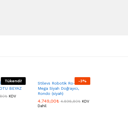
Tükendi!
-
3
%
İ CHEF
Stilevs Robotik Ro-1250
OTU BEYAZ
Mega Siyah Doğrayıcı,
Rondo (siyah)
,80
₺
KDV
4.749,00
₺
4.898,80
₺
KDV
Dahil