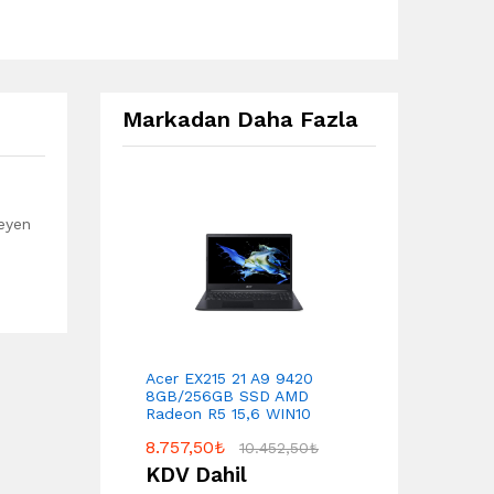
Markadan Daha Fazla
leyen
Acer EX215 21 A9 9420
8GB/256GB SSD AMD
Radeon R5 15,6 WIN10
8.757,50
₺
10.452,50
₺
KDV Dahil