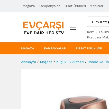
Mağaza
Ürün Açıklaması
Kampanyalar
Taksit Seçenekleri
Fırsat Ürünleri
Markalar
Tüm Kateg
Koltuk Takımı
Kurutma Maki
MAĞAZA
KAMPANYALAR
FIRSAT ÜRÜNLERI
Anasayfa
/
Mağaza
/
Küçük Ev Aletleri
/
Rondo ve Doğ